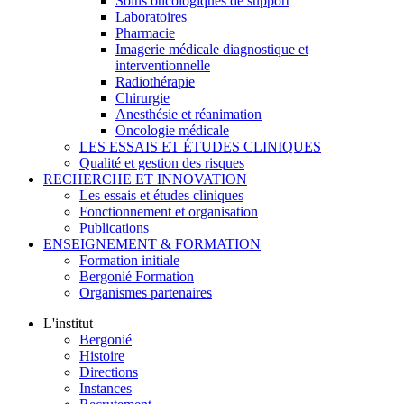
Soins oncologiques de support
Laboratoires
Pharmacie
Imagerie médicale diagnostique et
interventionnelle
Radiothérapie
Chirurgie
Anesthésie et réanimation
Oncologie médicale
LES ESSAIS ET ÉTUDES CLINIQUES
Qualité et gestion des risques
RECHERCHE ET INNOVATION
Les essais et études cliniques
Fonctionnement et organisation
Publications
ENSEIGNEMENT & FORMATION
Formation initiale
Bergonié Formation
Organismes partenaires
L'institut
Bergonié
Histoire
Directions
Instances