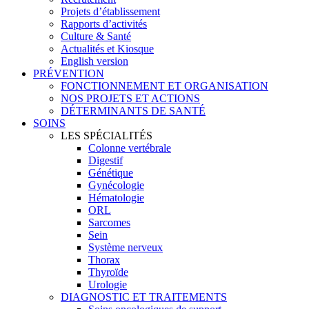
Projets d’établissement
Rapports d’activités
Culture & Santé
Actualités et Kiosque
English version
PRÉVENTION
FONCTIONNEMENT ET ORGANISATION
NOS PROJETS ET ACTIONS
DÉTERMINANTS DE SANTÉ
SOINS
LES SPÉCIALITÉS
Colonne vertébrale
Digestif
Génétique
Gynécologie
Hématologie
ORL
Sarcomes
Sein
Système nerveux
Thorax
Thyroïde
Urologie
DIAGNOSTIC ET TRAITEMENTS