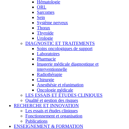
Hématologie
ORL
Sarcomes
Sein
Système nerveux
Thorax
Thyroïde
Urologie
DIAGNOSTIC ET TRAITEMENTS
Soins oncologiques de support
Laboratoires
Pharmacie
Imagerie médicale diagnostique et
interventionnelle
Radiothérapie
Chirurgie
Anesthésie et réanimation
Oncologie médicale
LES ESSAIS ET ÉTUDES CLINIQUES
Qualité et gestion des risques
RECHERCHE ET INNOVATION
Les essais et études cliniques
Fonctionnement et organisation
Publications
ENSEIGNEMENT & FORMATION