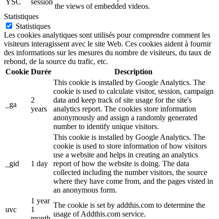
YSC
session
the views of embedded videos.
Statistiques
Statistiques
Les cookies analytiques sont utilisés pour comprendre comment les
visiteurs interagissent avec le site Web. Ces cookies aident à fournir
des informations sur les mesures du nombre de visiteurs, du taux de
rebond, de la source du trafic, etc.
Cookie
Durée
Description
This cookie is installed by Google Analytics. The
cookie is used to calculate visitor, session, campaign
2
data and keep track of site usage for the site's
_ga
years
analytics report. The cookies store information
anonymously and assign a randomly generated
number to identify unique visitors.
This cookie is installed by Google Analytics. The
cookie is used to store information of how visitors
use a website and helps in creating an analytics
_gid
1 day
report of how the website is doing. The data
collected including the number visitors, the source
where they have come from, and the pages visted in
an anonymous form.
1 year
The cookie is set by addthis.com to determine the
uvc
1
usage of Addthis.com service.
month