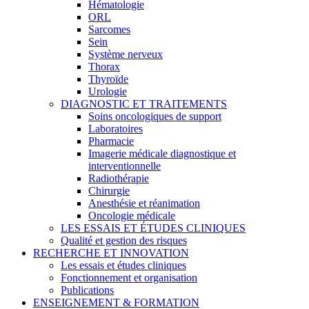
Hématologie
ORL
Sarcomes
Sein
Système nerveux
Thorax
Thyroïde
Urologie
DIAGNOSTIC ET TRAITEMENTS
Soins oncologiques de support
Laboratoires
Pharmacie
Imagerie médicale diagnostique et
interventionnelle
Radiothérapie
Chirurgie
Anesthésie et réanimation
Oncologie médicale
LES ESSAIS ET ÉTUDES CLINIQUES
Qualité et gestion des risques
RECHERCHE ET INNOVATION
Les essais et études cliniques
Fonctionnement et organisation
Publications
ENSEIGNEMENT & FORMATION