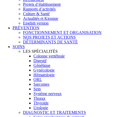
Projets d’établissement
Rapports d’activités
Culture & Santé
Actualités et Kiosque
English version
PRÉVENTION
FONCTIONNEMENT ET ORGANISATION
NOS PROJETS ET ACTIONS
DÉTERMINANTS DE SANTÉ
SOINS
LES SPÉCIALITÉS
Colonne vertébrale
Digestif
Génétique
Gynécologie
Hématologie
ORL
Sarcomes
Sein
Système nerveux
Thorax
Thyroïde
Urologie
DIAGNOSTIC ET TRAITEMENTS