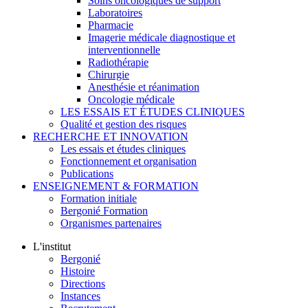
Soins oncologiques de support
Laboratoires
Pharmacie
Imagerie médicale diagnostique et
interventionnelle
Radiothérapie
Chirurgie
Anesthésie et réanimation
Oncologie médicale
LES ESSAIS ET ÉTUDES CLINIQUES
Qualité et gestion des risques
RECHERCHE ET INNOVATION
Les essais et études cliniques
Fonctionnement et organisation
Publications
ENSEIGNEMENT & FORMATION
Formation initiale
Bergonié Formation
Organismes partenaires
L'institut
Bergonié
Histoire
Directions
Instances