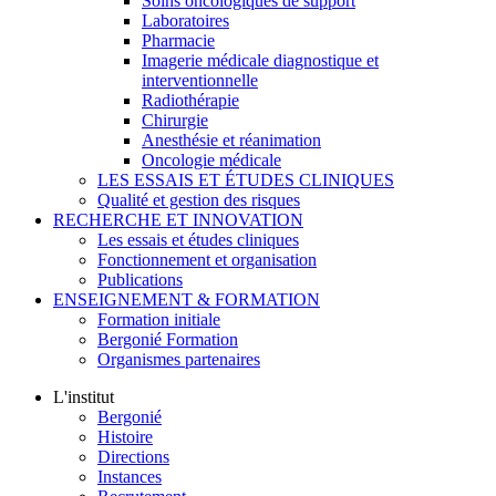
Soins oncologiques de support
Laboratoires
Pharmacie
Imagerie médicale diagnostique et
interventionnelle
Radiothérapie
Chirurgie
Anesthésie et réanimation
Oncologie médicale
LES ESSAIS ET ÉTUDES CLINIQUES
Qualité et gestion des risques
RECHERCHE ET INNOVATION
Les essais et études cliniques
Fonctionnement et organisation
Publications
ENSEIGNEMENT & FORMATION
Formation initiale
Bergonié Formation
Organismes partenaires
L'institut
Bergonié
Histoire
Directions
Instances