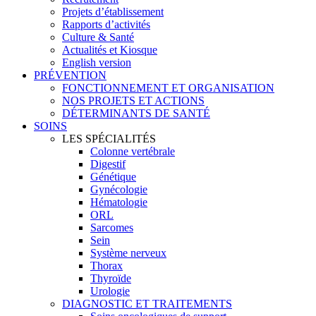
Projets d’établissement
Rapports d’activités
Culture & Santé
Actualités et Kiosque
English version
PRÉVENTION
FONCTIONNEMENT ET ORGANISATION
NOS PROJETS ET ACTIONS
DÉTERMINANTS DE SANTÉ
SOINS
LES SPÉCIALITÉS
Colonne vertébrale
Digestif
Génétique
Gynécologie
Hématologie
ORL
Sarcomes
Sein
Système nerveux
Thorax
Thyroïde
Urologie
DIAGNOSTIC ET TRAITEMENTS