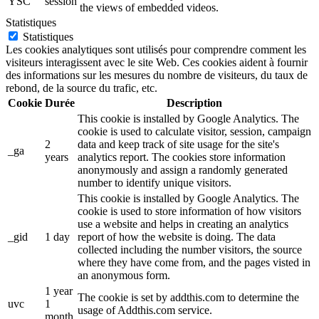
YSC
session
the views of embedded videos.
Statistiques
Statistiques
Les cookies analytiques sont utilisés pour comprendre comment les
visiteurs interagissent avec le site Web. Ces cookies aident à fournir
des informations sur les mesures du nombre de visiteurs, du taux de
rebond, de la source du trafic, etc.
Cookie
Durée
Description
This cookie is installed by Google Analytics. The
cookie is used to calculate visitor, session, campaign
2
data and keep track of site usage for the site's
_ga
years
analytics report. The cookies store information
anonymously and assign a randomly generated
number to identify unique visitors.
This cookie is installed by Google Analytics. The
cookie is used to store information of how visitors
use a website and helps in creating an analytics
_gid
1 day
report of how the website is doing. The data
collected including the number visitors, the source
where they have come from, and the pages visted in
an anonymous form.
1 year
The cookie is set by addthis.com to determine the
uvc
1
usage of Addthis.com service.
month