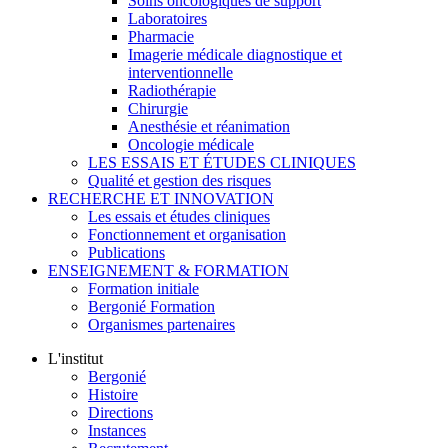
Soins oncologiques de support
Laboratoires
Pharmacie
Imagerie médicale diagnostique et
interventionnelle
Radiothérapie
Chirurgie
Anesthésie et réanimation
Oncologie médicale
LES ESSAIS ET ÉTUDES CLINIQUES
Qualité et gestion des risques
RECHERCHE ET INNOVATION
Les essais et études cliniques
Fonctionnement et organisation
Publications
ENSEIGNEMENT & FORMATION
Formation initiale
Bergonié Formation
Organismes partenaires
L'institut
Bergonié
Histoire
Directions
Instances