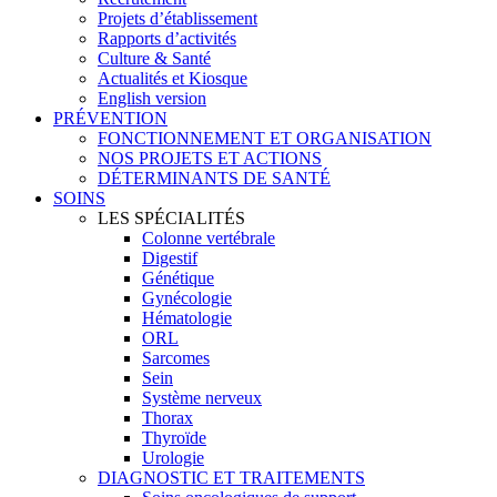
Projets d’établissement
Rapports d’activités
Culture & Santé
Actualités et Kiosque
English version
PRÉVENTION
FONCTIONNEMENT ET ORGANISATION
NOS PROJETS ET ACTIONS
DÉTERMINANTS DE SANTÉ
SOINS
LES SPÉCIALITÉS
Colonne vertébrale
Digestif
Génétique
Gynécologie
Hématologie
ORL
Sarcomes
Sein
Système nerveux
Thorax
Thyroïde
Urologie
DIAGNOSTIC ET TRAITEMENTS