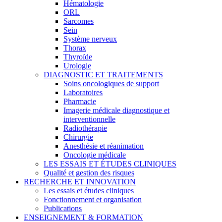
Hématologie
ORL
Sarcomes
Sein
Système nerveux
Thorax
Thyroïde
Urologie
DIAGNOSTIC ET TRAITEMENTS
Soins oncologiques de support
Laboratoires
Pharmacie
Imagerie médicale diagnostique et
interventionnelle
Radiothérapie
Chirurgie
Anesthésie et réanimation
Oncologie médicale
LES ESSAIS ET ÉTUDES CLINIQUES
Qualité et gestion des risques
RECHERCHE ET INNOVATION
Les essais et études cliniques
Fonctionnement et organisation
Publications
ENSEIGNEMENT & FORMATION