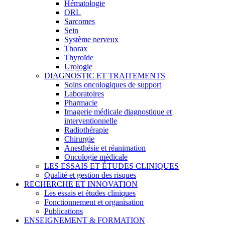
Hématologie
ORL
Sarcomes
Sein
Système nerveux
Thorax
Thyroïde
Urologie
DIAGNOSTIC ET TRAITEMENTS
Soins oncologiques de support
Laboratoires
Pharmacie
Imagerie médicale diagnostique et
interventionnelle
Radiothérapie
Chirurgie
Anesthésie et réanimation
Oncologie médicale
LES ESSAIS ET ÉTUDES CLINIQUES
Qualité et gestion des risques
RECHERCHE ET INNOVATION
Les essais et études cliniques
Fonctionnement et organisation
Publications
ENSEIGNEMENT & FORMATION