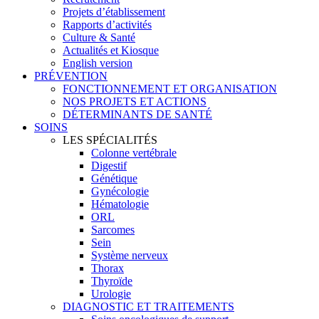
Projets d’établissement
Rapports d’activités
Culture & Santé
Actualités et Kiosque
English version
PRÉVENTION
FONCTIONNEMENT ET ORGANISATION
NOS PROJETS ET ACTIONS
DÉTERMINANTS DE SANTÉ
SOINS
LES SPÉCIALITÉS
Colonne vertébrale
Digestif
Génétique
Gynécologie
Hématologie
ORL
Sarcomes
Sein
Système nerveux
Thorax
Thyroïde
Urologie
DIAGNOSTIC ET TRAITEMENTS