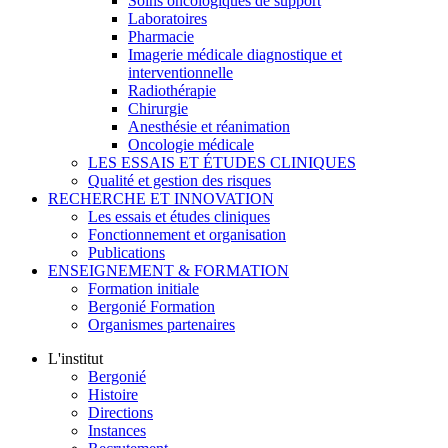
Soins oncologiques de support
Laboratoires
Pharmacie
Imagerie médicale diagnostique et
interventionnelle
Radiothérapie
Chirurgie
Anesthésie et réanimation
Oncologie médicale
LES ESSAIS ET ÉTUDES CLINIQUES
Qualité et gestion des risques
RECHERCHE ET INNOVATION
Les essais et études cliniques
Fonctionnement et organisation
Publications
ENSEIGNEMENT & FORMATION
Formation initiale
Bergonié Formation
Organismes partenaires
L'institut
Bergonié
Histoire
Directions
Instances