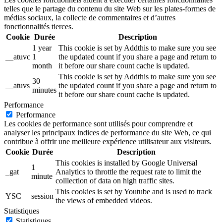
telles que le partage du contenu du site Web sur les plates-formes de
médias sociaux, la collecte de commentaires et d’autres
fonctionnalités tierces.
Cookie
Durée
Description
1 year
This cookie is set by Addthis to make sure you see
__atuvc
1
the updated count if you share a page and return to
month
it before our share count cache is updated.
This cookie is set by Addthis to make sure you see
30
__atuvs
the updated count if you share a page and return to
minutes
it before our share count cache is updated.
Performance
Performance
Les cookies de performance sont utilisés pour comprendre et
analyser les principaux indices de performance du site Web, ce qui
contribue à offrir une meilleure expérience utilisateur aux visiteurs.
Cookie
Durée
Description
This cookies is installed by Google Universal
1
_gat
Analytics to throttle the request rate to limit the
minute
colllection of data on high traffic sites.
This cookies is set by Youtube and is used to track
YSC
session
the views of embedded videos.
Statistiques
Statistiques