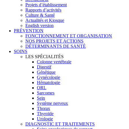
Projets d’établissement
Rapports d’activités
Culture & Santé
Actualités et Kiosque
English version
PRÉVENTION
FONCTIONNEMENT ET ORGANISATION
NOS PROJETS ET ACTIONS
DÉTERMINANTS DE SANTÉ
SOINS
LES SPÉCIALITÉS
Colonne vertébrale
Digestif
Génétique
Gynécologie
Hématologie
ORL
Sarcomes
Sein
Système nerveux
Thorax
Thyroïde
Urologie
DIAGNOSTIC ET TRAITEMENTS