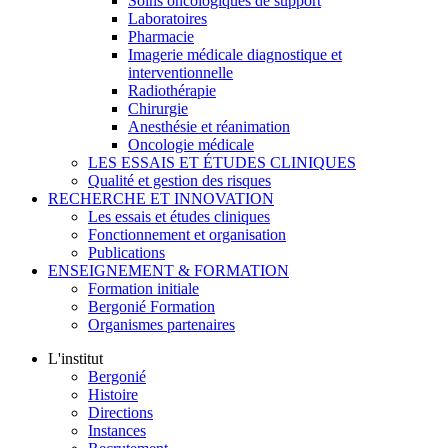
Soins oncologiques de support
Laboratoires
Pharmacie
Imagerie médicale diagnostique et
interventionnelle
Radiothérapie
Chirurgie
Anesthésie et réanimation
Oncologie médicale
LES ESSAIS ET ÉTUDES CLINIQUES
Qualité et gestion des risques
RECHERCHE ET INNOVATION
Les essais et études cliniques
Fonctionnement et organisation
Publications
ENSEIGNEMENT & FORMATION
Formation initiale
Bergonié Formation
Organismes partenaires
L'institut
Bergonié
Histoire
Directions
Instances