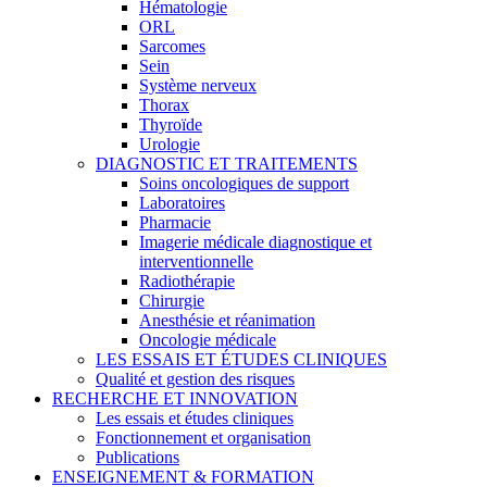
Hématologie
ORL
Sarcomes
Sein
Système nerveux
Thorax
Thyroïde
Urologie
DIAGNOSTIC ET TRAITEMENTS
Soins oncologiques de support
Laboratoires
Pharmacie
Imagerie médicale diagnostique et
interventionnelle
Radiothérapie
Chirurgie
Anesthésie et réanimation
Oncologie médicale
LES ESSAIS ET ÉTUDES CLINIQUES
Qualité et gestion des risques
RECHERCHE ET INNOVATION
Les essais et études cliniques
Fonctionnement et organisation
Publications
ENSEIGNEMENT & FORMATION