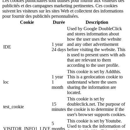
Les cookies publicitaires sont utilisés pour fournir aux visiteurs des
publicités et des campagnes marketing pertinentes. Ces cookies
suivent les visiteurs sur les sites Web et collectent des informations
pour fournir des publicités personnalisées.
Cookie
Durée
Description
Used by Google DoubleClick
and stores information about
how the user uses the website
1 year
and any other advertisement
IDE
24 days
before visiting the website. This
is used to present users with ads
that are relevant to them
according to the user profile.
This cookie is set by Addthis.
1 year
This is a geolocation cookie to
loc
1
understand where the users
month
sharing the information are
located.
This cookie is set by
15
doubleclick.net. The purpose of
test_cookie
minutes
the cookie is to determine if the
user's browser supports cookies.
This cookie is set by Youtube.
5
Used to track the information of
VISITOR_INFO1_LIVE
months