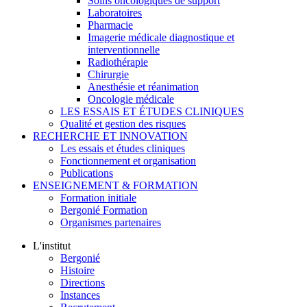
Soins oncologiques de support
Laboratoires
Pharmacie
Imagerie médicale diagnostique et
interventionnelle
Radiothérapie
Chirurgie
Anesthésie et réanimation
Oncologie médicale
LES ESSAIS ET ÉTUDES CLINIQUES
Qualité et gestion des risques
RECHERCHE ET INNOVATION
Les essais et études cliniques
Fonctionnement et organisation
Publications
ENSEIGNEMENT & FORMATION
Formation initiale
Bergonié Formation
Organismes partenaires
L'institut
Bergonié
Histoire
Directions
Instances