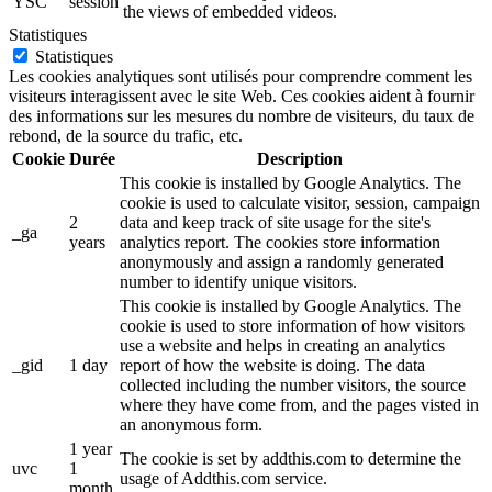
YSC
session
the views of embedded videos.
Statistiques
Statistiques
Les cookies analytiques sont utilisés pour comprendre comment les
visiteurs interagissent avec le site Web. Ces cookies aident à fournir
des informations sur les mesures du nombre de visiteurs, du taux de
rebond, de la source du trafic, etc.
Cookie
Durée
Description
This cookie is installed by Google Analytics. The
cookie is used to calculate visitor, session, campaign
2
data and keep track of site usage for the site's
_ga
years
analytics report. The cookies store information
anonymously and assign a randomly generated
number to identify unique visitors.
This cookie is installed by Google Analytics. The
cookie is used to store information of how visitors
use a website and helps in creating an analytics
_gid
1 day
report of how the website is doing. The data
collected including the number visitors, the source
where they have come from, and the pages visted in
an anonymous form.
1 year
The cookie is set by addthis.com to determine the
uvc
1
usage of Addthis.com service.
month