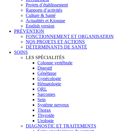
Projets d’établissement
Rapports d’activités
Culture & Santé
Actualités et Kiosque
English version
PRÉVENTION
FONCTIONNEMENT ET ORGANISATION
NOS PROJETS ET ACTIONS
DÉTERMINANTS DE SANTÉ
SOINS
LES SPÉCIALITÉS
Colonne vertébrale
Digestif
Génétique
Gynécologie
Hématologie
ORL
Sarcomes
Sein
Système nerveux
Thorax
Thyroïde
Urologie
DIAGNOSTIC ET TRAITEMENTS