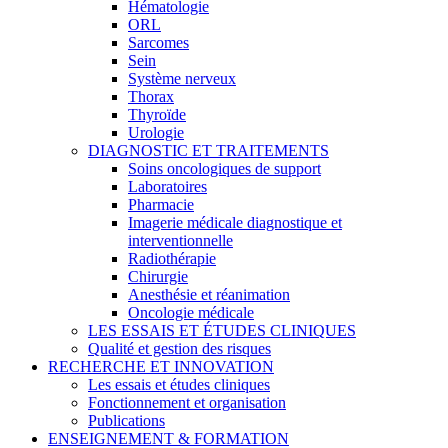
Hématologie
ORL
Sarcomes
Sein
Système nerveux
Thorax
Thyroïde
Urologie
DIAGNOSTIC ET TRAITEMENTS
Soins oncologiques de support
Laboratoires
Pharmacie
Imagerie médicale diagnostique et
interventionnelle
Radiothérapie
Chirurgie
Anesthésie et réanimation
Oncologie médicale
LES ESSAIS ET ÉTUDES CLINIQUES
Qualité et gestion des risques
RECHERCHE ET INNOVATION
Les essais et études cliniques
Fonctionnement et organisation
Publications
ENSEIGNEMENT & FORMATION