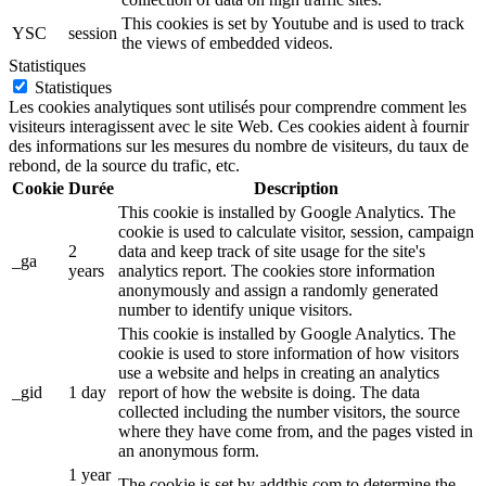
This cookies is set by Youtube and is used to track
YSC
session
the views of embedded videos.
Statistiques
Statistiques
Les cookies analytiques sont utilisés pour comprendre comment les
visiteurs interagissent avec le site Web. Ces cookies aident à fournir
des informations sur les mesures du nombre de visiteurs, du taux de
rebond, de la source du trafic, etc.
Cookie
Durée
Description
This cookie is installed by Google Analytics. The
cookie is used to calculate visitor, session, campaign
2
data and keep track of site usage for the site's
_ga
years
analytics report. The cookies store information
anonymously and assign a randomly generated
number to identify unique visitors.
This cookie is installed by Google Analytics. The
cookie is used to store information of how visitors
use a website and helps in creating an analytics
_gid
1 day
report of how the website is doing. The data
collected including the number visitors, the source
where they have come from, and the pages visted in
an anonymous form.
1 year
The cookie is set by addthis.com to determine the