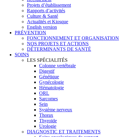
Projets d’établissement
Rapports d’activités
Culture & Santé
Actualités et Kiosque
English version
PRÉVENTION
FONCTIONNEMENT ET ORGANISATION
NOS PROJETS ET ACTIONS
DÉTERMINANTS DE SANTÉ
SOINS
LES SPÉCIALITÉS
Colonne vertébrale
Digestif
Génétique
Gynécologie
Hématologie
ORL
Sarcomes
Sein
Système nerveux
Thorax
Thyroïde
Urologie
DIAGNOSTIC ET TRAITEMENTS