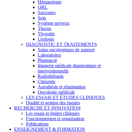
Hématologie
ORL
Sarcomes
Sein
Système nerveux
Thorax
Thyroïde
Urologie
DIAGNOSTIC ET TRAITEMENTS
Soins oncologiques de support
Laboratoires
Pharmacie
Imagerie médicale diagnostique et
interventionnelle
Radiothérapie
Chirurgie
Anesthésie et réanimation
Oncologie médicale
LES ESSAIS ET ÉTUDES CLINIQUES
Qualité et gestion des risques
RECHERCHE ET INNOVATION
Les essais et études cliniques
Fonctionnement et organisation
Publications
ENSEIGNEMENT & FORMATION