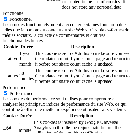
consented to the use of cookies. It
does not store any personal data.
Fonctionnel
Fonctionnel
Les cookies fonctionnels aident à exécuter certaines fonctionnalités
telles que le partage du contenu du site Web sur les plates-formes de
médias sociaux, la collecte de commentaires et d’autres
fonctionnalités tierces.
Cookie
Durée
Description
1 year
This cookie is set by Addthis to make sure you see
__atuvc
1
the updated count if you share a page and return to
month
it before our share count cache is updated.
This cookie is set by Addthis to make sure you see
30
__atuvs
the updated count if you share a page and return to
minutes
it before our share count cache is updated.
Performance
Performance
Les cookies de performance sont utilisés pour comprendre et
analyser les principaux indices de performance du site Web, ce qui
contribue à offrir une meilleure expérience utilisateur aux visiteurs.
Cookie
Durée
Description
This cookies is installed by Google Universal
1
_gat
Analytics to throttle the request rate to limit the
minute
colllection of data on high traffic sites.