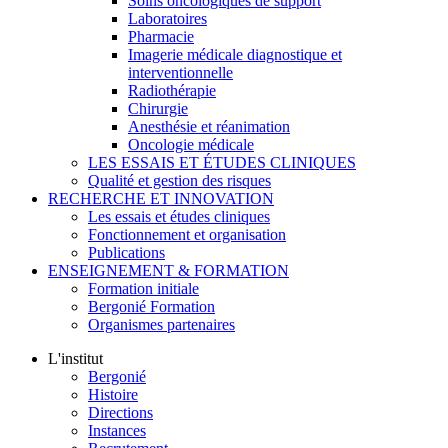
Soins oncologiques de support
Laboratoires
Pharmacie
Imagerie médicale diagnostique et
interventionnelle
Radiothérapie
Chirurgie
Anesthésie et réanimation
Oncologie médicale
LES ESSAIS ET ÉTUDES CLINIQUES
Qualité et gestion des risques
RECHERCHE ET INNOVATION
Les essais et études cliniques
Fonctionnement et organisation
Publications
ENSEIGNEMENT & FORMATION
Formation initiale
Bergonié Formation
Organismes partenaires
L'institut
Bergonié
Histoire
Directions
Instances