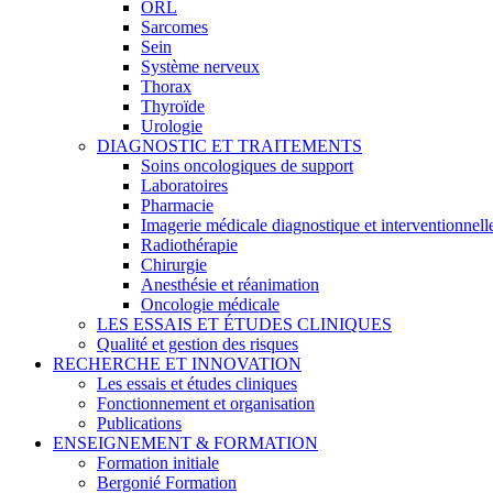
ORL
Sarcomes
Sein
Système nerveux
Thorax
Thyroïde
Urologie
DIAGNOSTIC ET TRAITEMENTS
Soins oncologiques de support
Laboratoires
Pharmacie
Imagerie médicale diagnostique et interventionnell
Radiothérapie
Chirurgie
Anesthésie et réanimation
Oncologie médicale
LES ESSAIS ET ÉTUDES CLINIQUES
Qualité et gestion des risques
RECHERCHE ET INNOVATION
Les essais et études cliniques
Fonctionnement et organisation
Publications
ENSEIGNEMENT & FORMATION
Formation initiale
Bergonié Formation