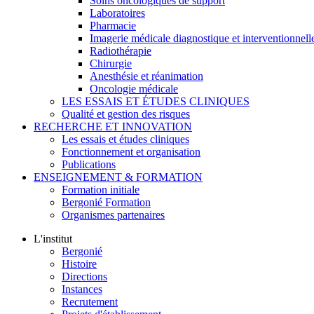
Soins oncologiques de support
Laboratoires
Pharmacie
Imagerie médicale diagnostique et interventionnell
Radiothérapie
Chirurgie
Anesthésie et réanimation
Oncologie médicale
LES ESSAIS ET ÉTUDES CLINIQUES
Qualité et gestion des risques
RECHERCHE ET INNOVATION
Les essais et études cliniques
Fonctionnement et organisation
Publications
ENSEIGNEMENT & FORMATION
Formation initiale
Bergonié Formation
Organismes partenaires
L'institut
Bergonié
Histoire
Directions
Instances
Recrutement