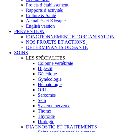
Projets d’établissement
Rapports d’activités
Culture & Santé
Actualités et Kiosque
English version
PRÉVENTION
FONCTIONNEMENT ET ORGANISATION
NOS PROJETS ET ACTIONS
DÉTERMINANTS DE SANTÉ
SOINS
LES SPÉCIALITÉS
Colonne vertébrale
Digestif
Génétique
Gynécologie
Hématologie
ORL
Sarcomes
Sein
Système nerveux
Thorax
Thyroïde
Urologie
DIAGNOSTIC ET TRAITEMENTS