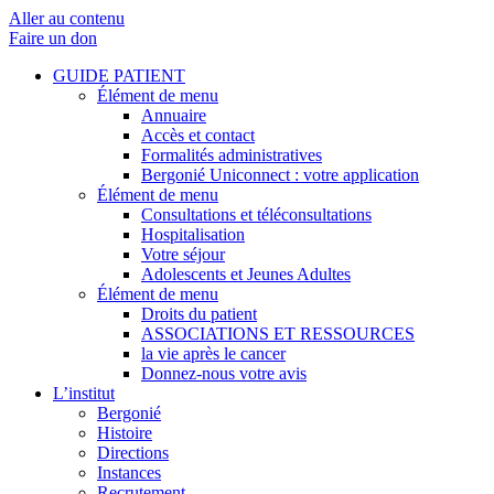
Aller au contenu
Faire un don
GUIDE PATIENT
Élément de menu
Annuaire
Accès et contact
Formalités administratives
Bergonié Uniconnect : votre application
Élément de menu
Consultations et téléconsultations
Hospitalisation
Votre séjour
Adolescents et Jeunes Adultes
Élément de menu
Droits du patient
ASSOCIATIONS ET RESSOURCES
la vie après le cancer
Donnez-nous votre avis
L’institut
Bergonié
Histoire
Directions
Instances
Recrutement