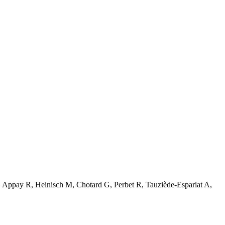
D, Appay R, Heinisch M, Chotard G, Perbet R, Tauziède-Espariat A,