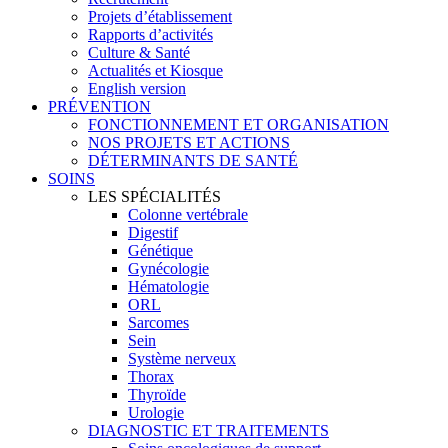
Projets d’établissement
Rapports d’activités
Culture & Santé
Actualités et Kiosque
English version
PRÉVENTION
FONCTIONNEMENT ET ORGANISATION
NOS PROJETS ET ACTIONS
DÉTERMINANTS DE SANTÉ
SOINS
LES SPÉCIALITÉS
Colonne vertébrale
Digestif
Génétique
Gynécologie
Hématologie
ORL
Sarcomes
Sein
Système nerveux
Thorax
Thyroïde
Urologie
DIAGNOSTIC ET TRAITEMENTS