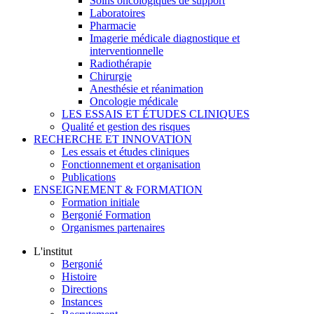
Soins oncologiques de support
Laboratoires
Pharmacie
Imagerie médicale diagnostique et
interventionnelle
Radiothérapie
Chirurgie
Anesthésie et réanimation
Oncologie médicale
LES ESSAIS ET ÉTUDES CLINIQUES
Qualité et gestion des risques
RECHERCHE ET INNOVATION
Les essais et études cliniques
Fonctionnement et organisation
Publications
ENSEIGNEMENT & FORMATION
Formation initiale
Bergonié Formation
Organismes partenaires
L'institut
Bergonié
Histoire
Directions
Instances