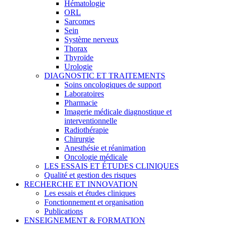
Hématologie
ORL
Sarcomes
Sein
Système nerveux
Thorax
Thyroïde
Urologie
DIAGNOSTIC ET TRAITEMENTS
Soins oncologiques de support
Laboratoires
Pharmacie
Imagerie médicale diagnostique et
interventionnelle
Radiothérapie
Chirurgie
Anesthésie et réanimation
Oncologie médicale
LES ESSAIS ET ÉTUDES CLINIQUES
Qualité et gestion des risques
RECHERCHE ET INNOVATION
Les essais et études cliniques
Fonctionnement et organisation
Publications
ENSEIGNEMENT & FORMATION