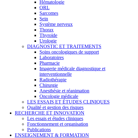
Hématologie
ORL
Sarcomes
Sein
Système nerveux
Thorax
Thyroïde
Urologie
DIAGNOSTIC ET TRAITEMENTS
Soins oncologiques de support
Laboratoires
Pharmacie
Imagerie médicale diagnostique et
interventionnelle
Radiothérapie
Chirurgie
Anesthésie et réanimation
Oncologie médicale
LES ESSAIS ET ÉTUDES CLINIQUES
Qualité et gestion des risques
RECHERCHE ET INNOVATION
Les essais et études cliniques
Fonctionnement et organisation
Publications
ENSEIGNEMENT & FORMATION