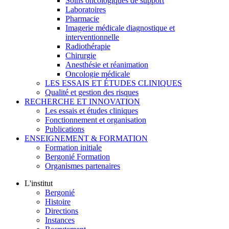
Soins oncologiques de support
Laboratoires
Pharmacie
Imagerie médicale diagnostique et
interventionnelle
Radiothérapie
Chirurgie
Anesthésie et réanimation
Oncologie médicale
LES ESSAIS ET ÉTUDES CLINIQUES
Qualité et gestion des risques
RECHERCHE ET INNOVATION
Les essais et études cliniques
Fonctionnement et organisation
Publications
ENSEIGNEMENT & FORMATION
Formation initiale
Bergonié Formation
Organismes partenaires
L'institut
Bergonié
Histoire
Directions
Instances