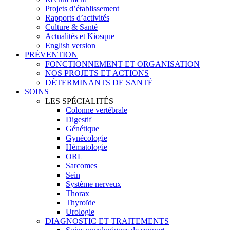
Projets d’établissement
Rapports d’activités
Culture & Santé
Actualités et Kiosque
English version
PRÉVENTION
FONCTIONNEMENT ET ORGANISATION
NOS PROJETS ET ACTIONS
DÉTERMINANTS DE SANTÉ
SOINS
LES SPÉCIALITÉS
Colonne vertébrale
Digestif
Génétique
Gynécologie
Hématologie
ORL
Sarcomes
Sein
Système nerveux
Thorax
Thyroïde
Urologie
DIAGNOSTIC ET TRAITEMENTS