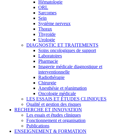
Hématologie
ORL
Sarcomes
Sein
Système nerveux
Thorax
Thyroïde
Urologie
DIAGNOSTIC ET TRAITEMENTS
Soins oncologiques de support
Laboratoires
Pharmacie
Imagerie médicale diagnostique et
interventionnelle
Radiothérapie
Chirurgie
Anesthésie et réanimation
Oncologie médicale
LES ESSAIS ET ÉTUDES CLINIQUES
Qualité et gestion des risques
RECHERCHE ET INNOVATION
Les essais et études cliniques
Fonctionnement et organisation
Publications
ENSEIGNEMENT & FORMATION