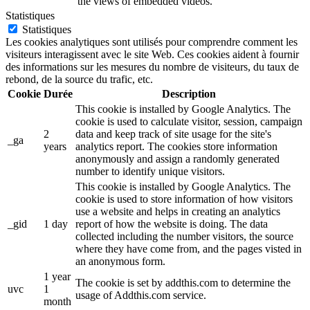
the views of embedded videos.
Statistiques
Statistiques
Les cookies analytiques sont utilisés pour comprendre comment les
visiteurs interagissent avec le site Web. Ces cookies aident à fournir
des informations sur les mesures du nombre de visiteurs, du taux de
rebond, de la source du trafic, etc.
Cookie
Durée
Description
This cookie is installed by Google Analytics. The
cookie is used to calculate visitor, session, campaign
2
data and keep track of site usage for the site's
_ga
years
analytics report. The cookies store information
anonymously and assign a randomly generated
number to identify unique visitors.
This cookie is installed by Google Analytics. The
cookie is used to store information of how visitors
use a website and helps in creating an analytics
_gid
1 day
report of how the website is doing. The data
collected including the number visitors, the source
where they have come from, and the pages visted in
an anonymous form.
1 year
The cookie is set by addthis.com to determine the
uvc
1
usage of Addthis.com service.
month