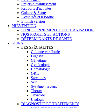
Projets d’établissement
Rapports d’activités
Culture & Santé
Actualités et Kiosque
English version
PRÉVENTION
FONCTIONNEMENT ET ORGANISATION
NOS PROJETS ET ACTIONS
DÉTERMINANTS DE SANTÉ
SOINS
LES SPÉCIALITÉS
Colonne vertébrale
Digestif
Génétique
Gynécologie
Hématologie
ORL
Sarcomes
Sein
Système nerveux
Thorax
Thyroïde
Urologie
DIAGNOSTIC ET TRAITEMENTS