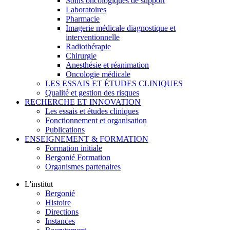
Soins oncologiques de support
Laboratoires
Pharmacie
Imagerie médicale diagnostique et
interventionnelle
Radiothérapie
Chirurgie
Anesthésie et réanimation
Oncologie médicale
LES ESSAIS ET ÉTUDES CLINIQUES
Qualité et gestion des risques
RECHERCHE ET INNOVATION
Les essais et études cliniques
Fonctionnement et organisation
Publications
ENSEIGNEMENT & FORMATION
Formation initiale
Bergonié Formation
Organismes partenaires
L'institut
Bergonié
Histoire
Directions
Instances