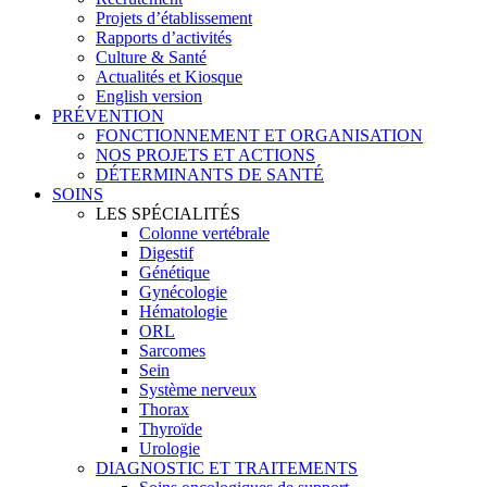
Projets d’établissement
Rapports d’activités
Culture & Santé
Actualités et Kiosque
English version
PRÉVENTION
FONCTIONNEMENT ET ORGANISATION
NOS PROJETS ET ACTIONS
DÉTERMINANTS DE SANTÉ
SOINS
LES SPÉCIALITÉS
Colonne vertébrale
Digestif
Génétique
Gynécologie
Hématologie
ORL
Sarcomes
Sein
Système nerveux
Thorax
Thyroïde
Urologie
DIAGNOSTIC ET TRAITEMENTS