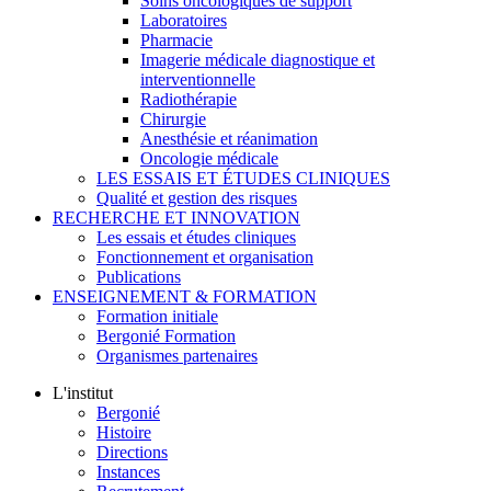
Soins oncologiques de support
Laboratoires
Pharmacie
Imagerie médicale diagnostique et
interventionnelle
Radiothérapie
Chirurgie
Anesthésie et réanimation
Oncologie médicale
LES ESSAIS ET ÉTUDES CLINIQUES
Qualité et gestion des risques
RECHERCHE ET INNOVATION
Les essais et études cliniques
Fonctionnement et organisation
Publications
ENSEIGNEMENT & FORMATION
Formation initiale
Bergonié Formation
Organismes partenaires
L'institut
Bergonié
Histoire
Directions
Instances