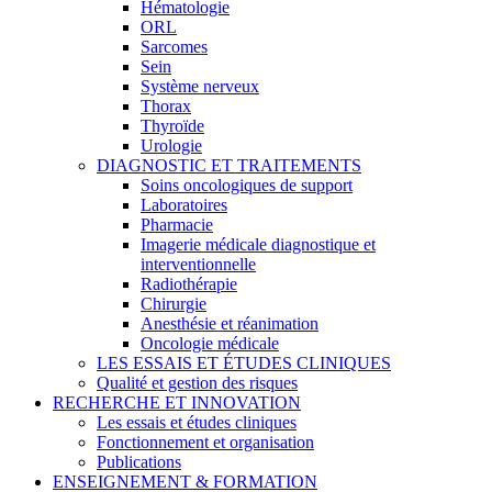
Hématologie
ORL
Sarcomes
Sein
Système nerveux
Thorax
Thyroïde
Urologie
DIAGNOSTIC ET TRAITEMENTS
Soins oncologiques de support
Laboratoires
Pharmacie
Imagerie médicale diagnostique et
interventionnelle
Radiothérapie
Chirurgie
Anesthésie et réanimation
Oncologie médicale
LES ESSAIS ET ÉTUDES CLINIQUES
Qualité et gestion des risques
RECHERCHE ET INNOVATION
Les essais et études cliniques
Fonctionnement et organisation
Publications
ENSEIGNEMENT & FORMATION