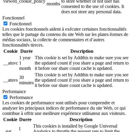
viewed_cookie_policy
to store whether or not user has
months
consented to the use of cookies. It
does not store any personal data.
Fonctionnel
Fonctionnel
Les cookies fonctionnels aident à exécuter certaines fonctionnalités
telles que le partage du contenu du site Web sur les plates-formes de
médias sociaux, la collecte de commentaires et d’autres
fonctionnalités tierces.
Cookie
Durée
Description
1 year
This cookie is set by Addthis to make sure you see
__atuvc
1
the updated count if you share a page and return to
month
it before our share count cache is updated.
This cookie is set by Addthis to make sure you see
30
__atuvs
the updated count if you share a page and return to
minutes
it before our share count cache is updated.
Performance
Performance
Les cookies de performance sont utilisés pour comprendre et
analyser les principaux indices de performance du site Web, ce qui
contribue à offrir une meilleure expérience utilisateur aux visiteurs.
Cookie
Durée
Description
This cookies is installed by Google Universal
1
_gat
Analytics to throttle the request rate to limit the