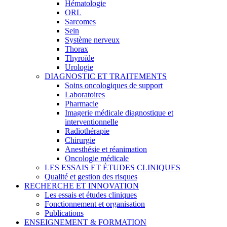
Hématologie
ORL
Sarcomes
Sein
Système nerveux
Thorax
Thyroïde
Urologie
DIAGNOSTIC ET TRAITEMENTS
Soins oncologiques de support
Laboratoires
Pharmacie
Imagerie médicale diagnostique et
interventionnelle
Radiothérapie
Chirurgie
Anesthésie et réanimation
Oncologie médicale
LES ESSAIS ET ÉTUDES CLINIQUES
Qualité et gestion des risques
RECHERCHE ET INNOVATION
Les essais et études cliniques
Fonctionnement et organisation
Publications
ENSEIGNEMENT & FORMATION