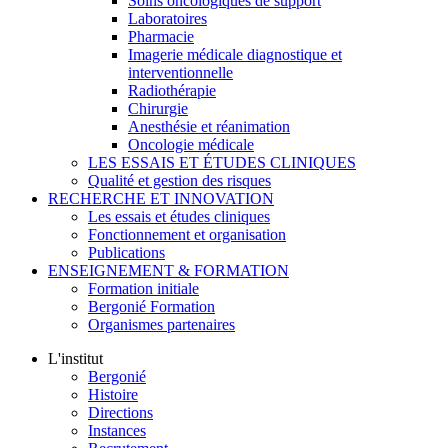
Soins oncologiques de support
Laboratoires
Pharmacie
Imagerie médicale diagnostique et
interventionnelle
Radiothérapie
Chirurgie
Anesthésie et réanimation
Oncologie médicale
LES ESSAIS ET ÉTUDES CLINIQUES
Qualité et gestion des risques
RECHERCHE ET INNOVATION
Les essais et études cliniques
Fonctionnement et organisation
Publications
ENSEIGNEMENT & FORMATION
Formation initiale
Bergonié Formation
Organismes partenaires
L'institut
Bergonié
Histoire
Directions
Instances