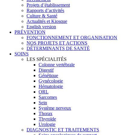
Projets d’établissement
Rapports d’activités
Culture & Santé
Actualités et Kiosque
English version
PRÉVENTION
FONCTIONNEMENT ET ORGANISATION
NOS PROJETS ET ACTIONS
DÉTERMINANTS DE SANTÉ
SOINS
LES SPÉCIALITÉS
Colonne vertébrale
Digestif
Génétique
Gynécologie
Hématologie
ORL
Sarcomes
Sein
Système nerveux
Thorax
Thyroïde
Urologie
DIAGNOSTIC ET TRAITEMENTS