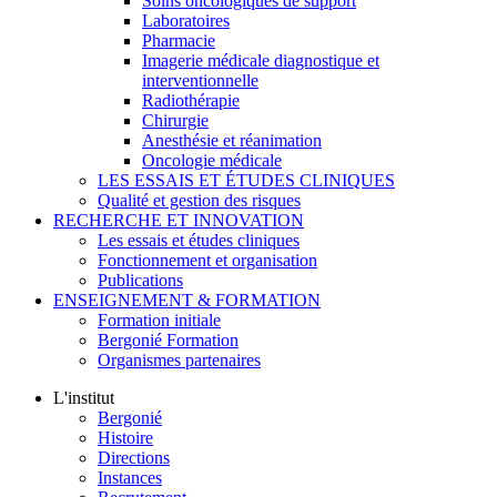
Soins oncologiques de support
Laboratoires
Pharmacie
Imagerie médicale diagnostique et
interventionnelle
Radiothérapie
Chirurgie
Anesthésie et réanimation
Oncologie médicale
LES ESSAIS ET ÉTUDES CLINIQUES
Qualité et gestion des risques
RECHERCHE ET INNOVATION
Les essais et études cliniques
Fonctionnement et organisation
Publications
ENSEIGNEMENT & FORMATION
Formation initiale
Bergonié Formation
Organismes partenaires
L'institut
Bergonié
Histoire
Directions
Instances