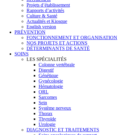
Projets d’établissement
Rapports d’activités
Culture & Santé
Actualités et Kiosque
English version
PRÉVENTION
FONCTIONNEMENT ET ORGANISATION
NOS PROJETS ET ACTIONS
DÉTERMINANTS DE SANTÉ
SOINS
LES SPÉCIALITÉS
Colonne vertébrale
Digestif
Génétique
Gynécologie
Hématologie
ORL
Sarcomes
Sein
Système nerveux
Thorax
Thyroïde
Urologie
DIAGNOSTIC ET TRAITEMENTS