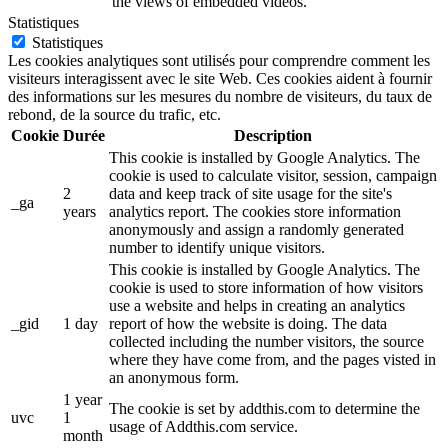
the views of embedded videos.
Statistiques
Statistiques
Les cookies analytiques sont utilisés pour comprendre comment les
visiteurs interagissent avec le site Web. Ces cookies aident à fournir
des informations sur les mesures du nombre de visiteurs, du taux de
rebond, de la source du trafic, etc.
Cookie
Durée
Description
This cookie is installed by Google Analytics. The
cookie is used to calculate visitor, session, campaign
2
data and keep track of site usage for the site's
_ga
years
analytics report. The cookies store information
anonymously and assign a randomly generated
number to identify unique visitors.
This cookie is installed by Google Analytics. The
cookie is used to store information of how visitors
use a website and helps in creating an analytics
_gid
1 day
report of how the website is doing. The data
collected including the number visitors, the source
where they have come from, and the pages visted in
an anonymous form.
1 year
The cookie is set by addthis.com to determine the
uvc
1
usage of Addthis.com service.
month