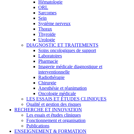
Hématologie
ORL
Sarcomes
Sein
Système nerveux
Thorax
Thyroïde
Urologie
DIAGNOSTIC ET TRAITEMENTS
Soins oncologiques de support
Laboratoires
Pharmacie
Imagerie médicale diagnostique et
interventionnelle
Radiothérapie
Chirurgie
Anesthésie et réanimation
Oncologie médicale
LES ESSAIS ET ÉTUDES CLINIQUES
Qualité et gestion des risques
RECHERCHE ET INNOVATION
Les essais et études cliniques
Fonctionnement et organisation
Publications
ENSEIGNEMENT & FORMATION