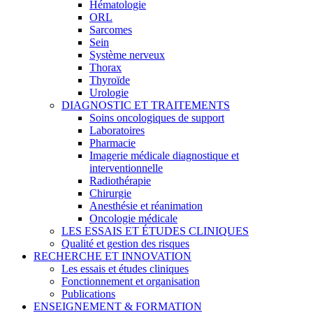
Hématologie
ORL
Sarcomes
Sein
Système nerveux
Thorax
Thyroïde
Urologie
DIAGNOSTIC ET TRAITEMENTS
Soins oncologiques de support
Laboratoires
Pharmacie
Imagerie médicale diagnostique et
interventionnelle
Radiothérapie
Chirurgie
Anesthésie et réanimation
Oncologie médicale
LES ESSAIS ET ÉTUDES CLINIQUES
Qualité et gestion des risques
RECHERCHE ET INNOVATION
Les essais et études cliniques
Fonctionnement et organisation
Publications
ENSEIGNEMENT & FORMATION