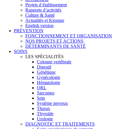
Projets d’établissement
Rapports d’activités
Culture & Santé
Actualités et Kiosque
English version
PRÉVENTION
FONCTIONNEMENT ET ORGANISATION
NOS PROJETS ET ACTIONS
DÉTERMINANTS DE SANTÉ
SOINS
LES SPÉCIALITÉS
Colonne vertébrale
Digestif
Génétique
Gynécologie
Hématologie
ORL
Sarcomes
Sein
Système nerveux
Thorax
Thyroïde
Urologie
DIAGNOSTIC ET TRAITEMENTS