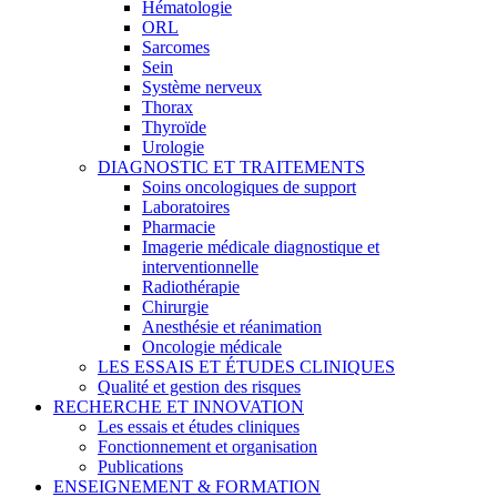
Hématologie
ORL
Sarcomes
Sein
Système nerveux
Thorax
Thyroïde
Urologie
DIAGNOSTIC ET TRAITEMENTS
Soins oncologiques de support
Laboratoires
Pharmacie
Imagerie médicale diagnostique et
interventionnelle
Radiothérapie
Chirurgie
Anesthésie et réanimation
Oncologie médicale
LES ESSAIS ET ÉTUDES CLINIQUES
Qualité et gestion des risques
RECHERCHE ET INNOVATION
Les essais et études cliniques
Fonctionnement et organisation
Publications
ENSEIGNEMENT & FORMATION