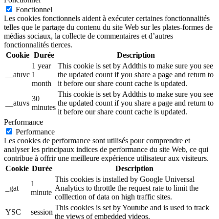
Fonctionnel
Les cookies fonctionnels aident à exécuter certaines fonctionnalités
telles que le partage du contenu du site Web sur les plates-formes de
médias sociaux, la collecte de commentaires et d’autres
fonctionnalités tierces.
Cookie
Durée
Description
1 year
This cookie is set by Addthis to make sure you see
__atuvc
1
the updated count if you share a page and return to
month
it before our share count cache is updated.
This cookie is set by Addthis to make sure you see
30
__atuvs
the updated count if you share a page and return to
minutes
it before our share count cache is updated.
Performance
Performance
Les cookies de performance sont utilisés pour comprendre et
analyser les principaux indices de performance du site Web, ce qui
contribue à offrir une meilleure expérience utilisateur aux visiteurs.
Cookie
Durée
Description
This cookies is installed by Google Universal
1
_gat
Analytics to throttle the request rate to limit the
minute
colllection of data on high traffic sites.
This cookies is set by Youtube and is used to track
YSC
session
the views of embedded videos.