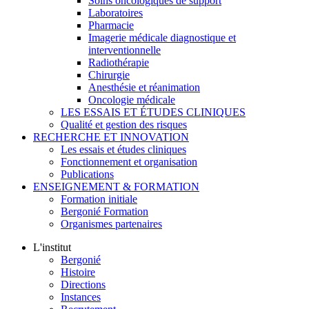
Soins oncologiques de support
Laboratoires
Pharmacie
Imagerie médicale diagnostique et
interventionnelle
Radiothérapie
Chirurgie
Anesthésie et réanimation
Oncologie médicale
LES ESSAIS ET ÉTUDES CLINIQUES
Qualité et gestion des risques
RECHERCHE ET INNOVATION
Les essais et études cliniques
Fonctionnement et organisation
Publications
ENSEIGNEMENT & FORMATION
Formation initiale
Bergonié Formation
Organismes partenaires
L'institut
Bergonié
Histoire
Directions
Instances