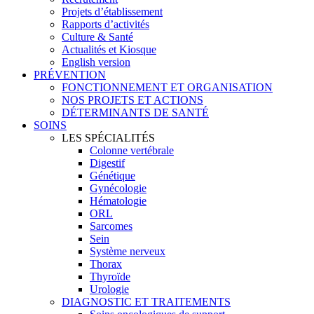
Projets d’établissement
Rapports d’activités
Culture & Santé
Actualités et Kiosque
English version
PRÉVENTION
FONCTIONNEMENT ET ORGANISATION
NOS PROJETS ET ACTIONS
DÉTERMINANTS DE SANTÉ
SOINS
LES SPÉCIALITÉS
Colonne vertébrale
Digestif
Génétique
Gynécologie
Hématologie
ORL
Sarcomes
Sein
Système nerveux
Thorax
Thyroïde
Urologie
DIAGNOSTIC ET TRAITEMENTS