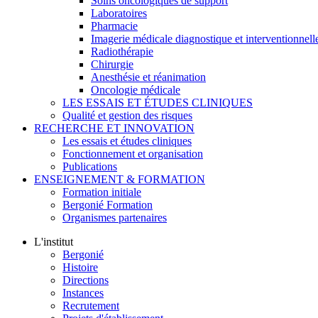
Soins oncologiques de support
Laboratoires
Pharmacie
Imagerie médicale diagnostique et interventionnell
Radiothérapie
Chirurgie
Anesthésie et réanimation
Oncologie médicale
LES ESSAIS ET ÉTUDES CLINIQUES
Qualité et gestion des risques
RECHERCHE ET INNOVATION
Les essais et études cliniques
Fonctionnement et organisation
Publications
ENSEIGNEMENT & FORMATION
Formation initiale
Bergonié Formation
Organismes partenaires
L'institut
Bergonié
Histoire
Directions
Instances
Recrutement