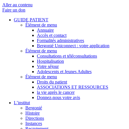
Aller au contenu
Faire un don
GUIDE PATIENT
Élément de menu
Annuaire
Accès et contact
Formalités administratives
Bergonié Uniconnect : votre application
Élément de menu
Consultations et téléconsultations
Hospitalisation
Votre séjour
Adolescents et Jeunes Adultes
Élément de menu
Droits du patient
ASSOCIATIONS ET RESSOURCES
la vie après le cancer
Donnez-nous votre avis
L’institut
Bergonié
Histoire
Directions
Instances
Recrutement