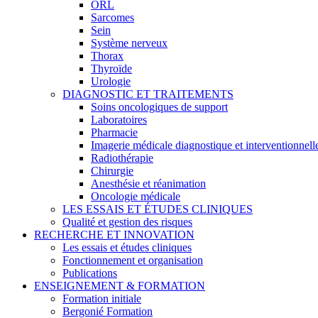
ORL
Sarcomes
Sein
Système nerveux
Thorax
Thyroïde
Urologie
DIAGNOSTIC ET TRAITEMENTS
Soins oncologiques de support
Laboratoires
Pharmacie
Imagerie médicale diagnostique et interventionnell
Radiothérapie
Chirurgie
Anesthésie et réanimation
Oncologie médicale
LES ESSAIS ET ÉTUDES CLINIQUES
Qualité et gestion des risques
RECHERCHE ET INNOVATION
Les essais et études cliniques
Fonctionnement et organisation
Publications
ENSEIGNEMENT & FORMATION
Formation initiale
Bergonié Formation