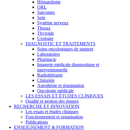
Hématologie
ORL
Sarcomes
Sein
Système nerveux
Thorax
Thyroïde
Urologie
DIAGNOSTIC ET TRAITEMENTS
Soins oncologiques de support
Laboratoires
Pharmacie
Imagerie médicale diagnostique et
interventionnelle
Radiothérapie
Chirurgie
Anesthésie et réanimation
Oncologie médicale
LES ESSAIS ET ÉTUDES CLINIQUES
Qualité et gestion des risques
RECHERCHE ET INNOVATION
Les essais et études cliniques
Fonctionnement et organisation
Publications
ENSEIGNEMENT & FORMATION