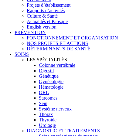
Projets d’établissement
Rapports d’activités
Culture & Santé
Actualités et Kiosque
English version
PRÉVENTION
FONCTIONNEMENT ET ORGANISATION
NOS PROJETS ET ACTIONS
DÉTERMINANTS DE SANTÉ
SOINS
LES SPÉCIALITÉS
Colonne vertébrale
Digestif
Génétique
Gynécologie
Hématologie
ORL
Sarcomes
Sein
Système nerveux
Thorax
Thyroïde
Urologie
DIAGNOSTIC ET TRAITEMENTS