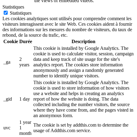
the views of embedded videos.
Statistiques
Statistiques
Les cookies analytiques sont utilisés pour comprendre comment les
visiteurs interagissent avec le site Web. Ces cookies aident à fournir
des informations sur les mesures du nombre de visiteurs, du taux de
rebond, de la source du trafic, etc.
Cookie
Durée
Description
This cookie is installed by Google Analytics. The
cookie is used to calculate visitor, session, campaign
2
data and keep track of site usage for the site's
_ga
years
analytics report. The cookies store information
anonymously and assign a randomly generated
number to identify unique visitors.
This cookie is installed by Google Analytics. The
cookie is used to store information of how visitors
use a website and helps in creating an analytics
_gid
1 day
report of how the website is doing. The data
collected including the number visitors, the source
where they have come from, and the pages visted in
an anonymous form.
1 year
The cookie is set by addthis.com to determine the
uvc
1
usage of Addthis.com service.
month