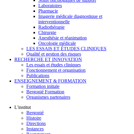
Soins oncologiques de support
Laboratoires
Pharmacie
Imagerie médicale diagnostique et
interventionnelle
Radiothérapie
Chirurgie
Anesthésie et réanimation
Oncologie médicale
LES ESSAIS ET ÉTUDES CLINIQUES
Qualité et gestion des risques
RECHERCHE ET INNOVATION
Les essais et études cliniques
Fonctionnement et organisation
Publications
ENSEIGNEMENT & FORMATION
Formation initiale
Bergonié Formation
Organismes partenaires
L'institut
Bergonié
Histoire
Directions
Instances