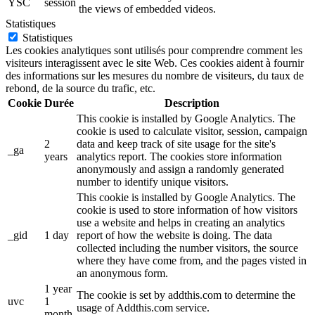
YSC
session
the views of embedded videos.
Statistiques
Statistiques
Les cookies analytiques sont utilisés pour comprendre comment les
visiteurs interagissent avec le site Web. Ces cookies aident à fournir
des informations sur les mesures du nombre de visiteurs, du taux de
rebond, de la source du trafic, etc.
Cookie
Durée
Description
This cookie is installed by Google Analytics. The
cookie is used to calculate visitor, session, campaign
2
data and keep track of site usage for the site's
_ga
years
analytics report. The cookies store information
anonymously and assign a randomly generated
number to identify unique visitors.
This cookie is installed by Google Analytics. The
cookie is used to store information of how visitors
use a website and helps in creating an analytics
_gid
1 day
report of how the website is doing. The data
collected including the number visitors, the source
where they have come from, and the pages visted in
an anonymous form.
1 year
The cookie is set by addthis.com to determine the
uvc
1
usage of Addthis.com service.
month