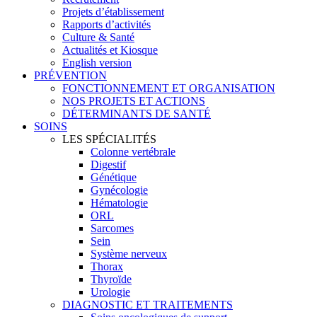
Projets d’établissement
Rapports d’activités
Culture & Santé
Actualités et Kiosque
English version
PRÉVENTION
FONCTIONNEMENT ET ORGANISATION
NOS PROJETS ET ACTIONS
DÉTERMINANTS DE SANTÉ
SOINS
LES SPÉCIALITÉS
Colonne vertébrale
Digestif
Génétique
Gynécologie
Hématologie
ORL
Sarcomes
Sein
Système nerveux
Thorax
Thyroïde
Urologie
DIAGNOSTIC ET TRAITEMENTS