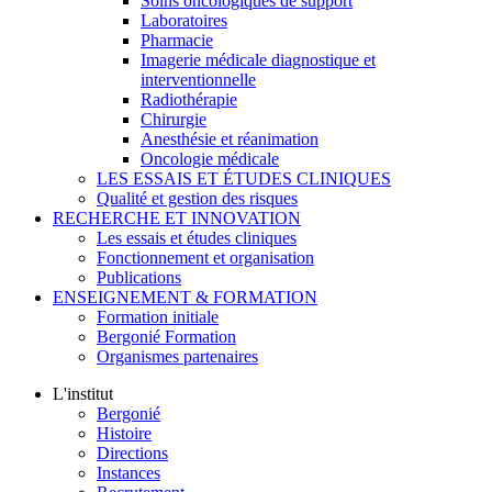
Soins oncologiques de support
Laboratoires
Pharmacie
Imagerie médicale diagnostique et
interventionnelle
Radiothérapie
Chirurgie
Anesthésie et réanimation
Oncologie médicale
LES ESSAIS ET ÉTUDES CLINIQUES
Qualité et gestion des risques
RECHERCHE ET INNOVATION
Les essais et études cliniques
Fonctionnement et organisation
Publications
ENSEIGNEMENT & FORMATION
Formation initiale
Bergonié Formation
Organismes partenaires
L'institut
Bergonié
Histoire
Directions
Instances