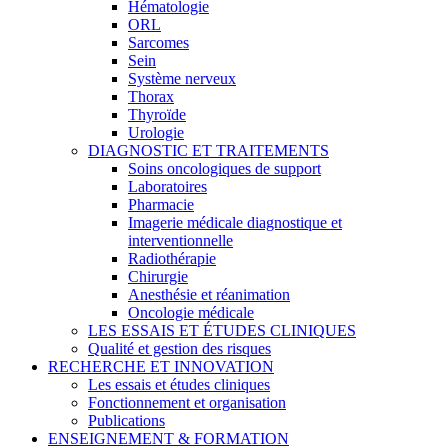
Hématologie
ORL
Sarcomes
Sein
Système nerveux
Thorax
Thyroïde
Urologie
DIAGNOSTIC ET TRAITEMENTS
Soins oncologiques de support
Laboratoires
Pharmacie
Imagerie médicale diagnostique et
interventionnelle
Radiothérapie
Chirurgie
Anesthésie et réanimation
Oncologie médicale
LES ESSAIS ET ÉTUDES CLINIQUES
Qualité et gestion des risques
RECHERCHE ET INNOVATION
Les essais et études cliniques
Fonctionnement et organisation
Publications
ENSEIGNEMENT & FORMATION