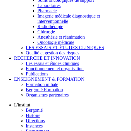
Soins oncologiques de support
Laboratoires
Pharmacie
Imagerie médicale diagnostique et
interventionnelle
Radiothérapie
Chirurgie
Anesthésie et réanimation
Oncologie médicale
LES ESSAIS ET ÉTUDES CLINIQUES
Qualité et gestion des risques
RECHERCHE ET INNOVATION
Les essais et études cliniques
Fonctionnement et organisation
Publications
ENSEIGNEMENT & FORMATION
Formation initiale
Bergonié Formation
Organismes partenaires
L'institut
Bergonié
Histoire
Directions
Instances