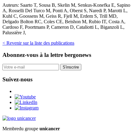
Auteurs:
Saarto T, Sousa B, Skelin M, Senkus-Konefka E, Sapino
A, Rosselli Del Turco M, Ponti A, Oberst S, Naredi P, Marotti L,
Kuhl C, Goossens M, Geiss R, Fjell M, Erdem S, Trill MD,
Delgado Bolton RC, Coles CE, Beishon M, Rubio IT, Costa A,
Cardoso F, Poortmans P, Cameron D, Cataliotti L, Biganzoli L,
Palussière J,
< Revenir sur la liste des publications
Abonnez-vous
à la lettre bergonews
S'inscrire
Suivez-nous
Membre
du groupe
unicancer