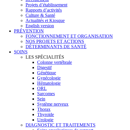
Projets d’établissement
Rapports d’activités
Culture & Santé
Actualités et Kiosque
English version
PRÉVENTION
FONCTIONNEMENT ET ORGANISATION
NOS PROJETS ET ACTIONS
DÉTERMINANTS DE SANTÉ
SOINS
LES SPÉCIALITÉS
Colonne vertébrale
Digestif
Génétique
Gynécologie
Hématologie
ORL
Sarcomes
Sein
Système nerveux
Thorax
Thyroïde
Urologie
DIAGNOSTIC ET TRAITEMENTS