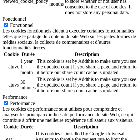
viewed_cookie_policy
to store whether or not user has
months
consented to the use of cookies. It
does not store any personal data.
Fonctionnel
Fonctionnel
Les cookies fonctionnels aident à exécuter certaines fonctionnalités
telles que le partage du contenu du site Web sur les plates-formes de
médias sociaux, la collecte de commentaires et d’autres
fonctionnalités tierces.
Cookie
Durée
Description
1 year
This cookie is set by Addthis to make sure you see
__atuvc
1
the updated count if you share a page and return to
month
it before our share count cache is updated.
This cookie is set by Addthis to make sure you see
30
__atuvs
the updated count if you share a page and return to
minutes
it before our share count cache is updated.
Performance
Performance
Les cookies de performance sont utilisés pour comprendre et
analyser les principaux indices de performance du site Web, ce qui
contribue à offrir une meilleure expérience utilisateur aux visiteurs.
Cookie
Durée
Description
This cookies is installed by Google Universal
1
_gat
Analytics to throttle the request rate to limit the