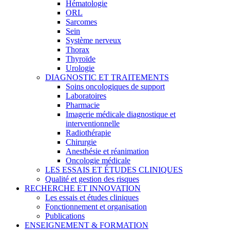
Hématologie
ORL
Sarcomes
Sein
Système nerveux
Thorax
Thyroïde
Urologie
DIAGNOSTIC ET TRAITEMENTS
Soins oncologiques de support
Laboratoires
Pharmacie
Imagerie médicale diagnostique et
interventionnelle
Radiothérapie
Chirurgie
Anesthésie et réanimation
Oncologie médicale
LES ESSAIS ET ÉTUDES CLINIQUES
Qualité et gestion des risques
RECHERCHE ET INNOVATION
Les essais et études cliniques
Fonctionnement et organisation
Publications
ENSEIGNEMENT & FORMATION