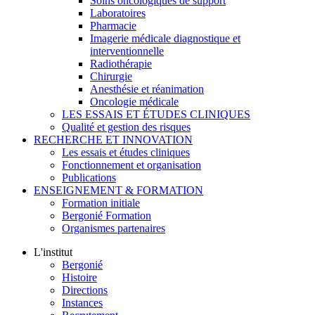
Soins oncologiques de support
Laboratoires
Pharmacie
Imagerie médicale diagnostique et
interventionnelle
Radiothérapie
Chirurgie
Anesthésie et réanimation
Oncologie médicale
LES ESSAIS ET ÉTUDES CLINIQUES
Qualité et gestion des risques
RECHERCHE ET INNOVATION
Les essais et études cliniques
Fonctionnement et organisation
Publications
ENSEIGNEMENT & FORMATION
Formation initiale
Bergonié Formation
Organismes partenaires
L'institut
Bergonié
Histoire
Directions
Instances