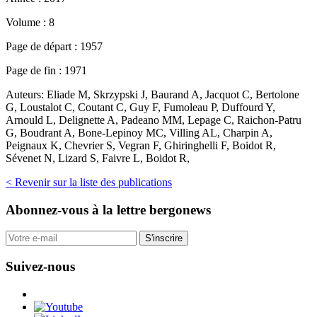
Volume :
8
Page de départ :
1957
Page de fin :
1971
Auteurs:
Eliade M, Skrzypski J, Baurand A, Jacquot C, Bertolone
G, Loustalot C, Coutant C, Guy F, Fumoleau P, Duffourd Y,
Arnould L, Delignette A, Padeano MM, Lepage C, Raichon-Patru
G, Boudrant A, Bone-Lepinoy MC, Villing AL, Charpin A,
Peignaux K, Chevrier S, Vegran F, Ghiringhelli F, Boidot R,
Sévenet N, Lizard S, Faivre L, Boidot R,
< Revenir sur la liste des publications
Abonnez-vous
à la lettre bergonews
S'inscrire
Suivez-nous