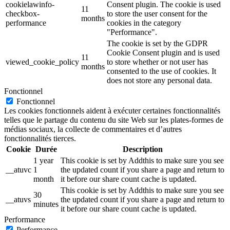
cookielawinfo-
Consent plugin. The cookie is used
11
checkbox-
to store the user consent for the
months
performance
cookies in the category
"Performance".
The cookie is set by the GDPR
Cookie Consent plugin and is used
11
viewed_cookie_policy
to store whether or not user has
months
consented to the use of cookies. It
does not store any personal data.
Fonctionnel
Fonctionnel
Les cookies fonctionnels aident à exécuter certaines fonctionnalités
telles que le partage du contenu du site Web sur les plates-formes de
médias sociaux, la collecte de commentaires et d’autres
fonctionnalités tierces.
Cookie
Durée
Description
1 year
This cookie is set by Addthis to make sure you see
__atuvc
1
the updated count if you share a page and return to
month
it before our share count cache is updated.
This cookie is set by Addthis to make sure you see
30
__atuvs
the updated count if you share a page and return to
minutes
it before our share count cache is updated.
Performance
Performance