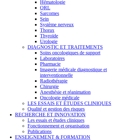
Hématologie
ORL
Sarcomes
Sein
Système nerveux
Thorax
Thyroïde
Urologie
DIAGNOSTIC ET TRAITEMENTS
Soins oncologiques de support
Laboratoires
Pharmacie
Imagerie médicale diagnostique et
interventionnelle
Radiothérapie
Chirurgie
Anesthésie et réanimation
Oncologie médicale
LES ESSAIS ET ÉTUDES CLINIQUES
Qualité et gestion des risques
RECHERCHE ET INNOVATION
Les essais et études cliniques
Fonctionnement et organisation
Publications
ENSEIGNEMENT & FORMATION