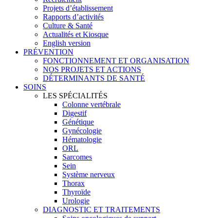
Projets d’établissement
Rapports d’activités
Culture & Santé
Actualités et Kiosque
English version
PRÉVENTION
FONCTIONNEMENT ET ORGANISATION
NOS PROJETS ET ACTIONS
DÉTERMINANTS DE SANTÉ
SOINS
LES SPÉCIALITÉS
Colonne vertébrale
Digestif
Génétique
Gynécologie
Hématologie
ORL
Sarcomes
Sein
Système nerveux
Thorax
Thyroïde
Urologie
DIAGNOSTIC ET TRAITEMENTS