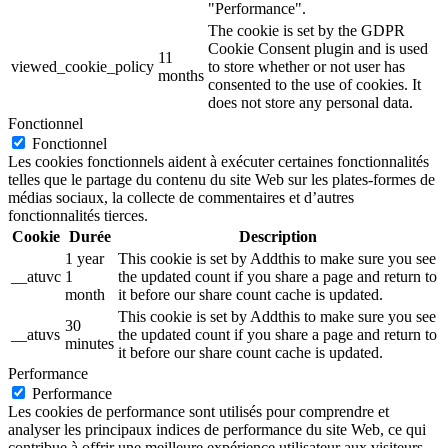
"Performance".
The cookie is set by the GDPR
Cookie Consent plugin and is used
11
viewed_cookie_policy
to store whether or not user has
months
consented to the use of cookies. It
does not store any personal data.
Fonctionnel
Fonctionnel
Les cookies fonctionnels aident à exécuter certaines fonctionnalités
telles que le partage du contenu du site Web sur les plates-formes de
médias sociaux, la collecte de commentaires et d’autres
fonctionnalités tierces.
Cookie
Durée
Description
1 year
This cookie is set by Addthis to make sure you see
__atuvc
1
the updated count if you share a page and return to
month
it before our share count cache is updated.
This cookie is set by Addthis to make sure you see
30
__atuvs
the updated count if you share a page and return to
minutes
it before our share count cache is updated.
Performance
Performance
Les cookies de performance sont utilisés pour comprendre et
analyser les principaux indices de performance du site Web, ce qui
contribue à offrir une meilleure expérience utilisateur aux visiteurs.