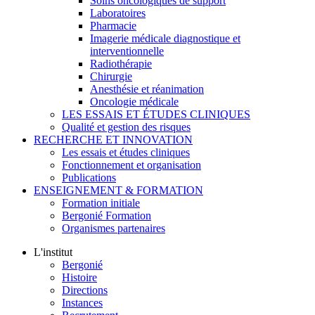
Soins oncologiques de support
Laboratoires
Pharmacie
Imagerie médicale diagnostique et
interventionnelle
Radiothérapie
Chirurgie
Anesthésie et réanimation
Oncologie médicale
LES ESSAIS ET ÉTUDES CLINIQUES
Qualité et gestion des risques
RECHERCHE ET INNOVATION
Les essais et études cliniques
Fonctionnement et organisation
Publications
ENSEIGNEMENT & FORMATION
Formation initiale
Bergonié Formation
Organismes partenaires
L'institut
Bergonié
Histoire
Directions
Instances