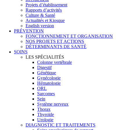
Projets d’établissement
Rapports d’activités
Culture & Santé
Actualités et Kiosque
English version
PRÉVENTION
FONCTIONNEMENT ET ORGANISATION
NOS PROJETS ET ACTIONS
DÉTERMINANTS DE SANTÉ
SOINS
LES SPÉCIALITÉS
Colonne vertébrale
Digestif
Génétique
Gynécologie
Hématologie
ORL
Sarcomes
Sein
Système nerveux
Thorax
Thyroïde
Urologie
DIAGNOSTIC ET TRAITEMENTS