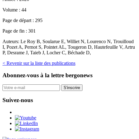
Volume :
44
Page de départ :
295
Page de fin :
301
Auteurs:
Le Roy B, Soularue E, Williet N, Lourenco N, Trouilloud
I, Pozet A, Pernot S, Pointet AL, Tougeron D, Hautefeuille V, Artru
P, Desrame J, Taieb J, Locher C, Béchade D,
< Revenir sur la liste des publications
Abonnez-vous
à la lettre bergonews
S'inscrire
Suivez-nous