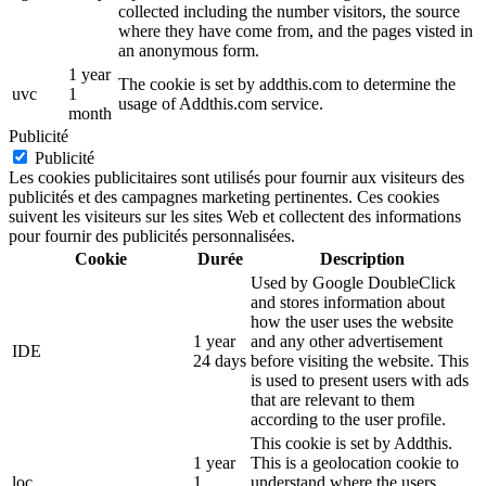
collected including the number visitors, the source
where they have come from, and the pages visted in
an anonymous form.
1 year
The cookie is set by addthis.com to determine the
uvc
1
usage of Addthis.com service.
month
Publicité
Publicité
Les cookies publicitaires sont utilisés pour fournir aux visiteurs des
publicités et des campagnes marketing pertinentes. Ces cookies
suivent les visiteurs sur les sites Web et collectent des informations
pour fournir des publicités personnalisées.
Cookie
Durée
Description
Used by Google DoubleClick
and stores information about
how the user uses the website
1 year
and any other advertisement
IDE
24 days
before visiting the website. This
is used to present users with ads
that are relevant to them
according to the user profile.
This cookie is set by Addthis.
1 year
This is a geolocation cookie to
loc
1
understand where the users