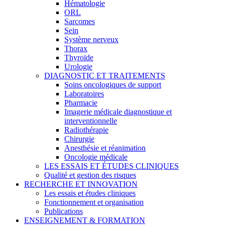
Hématologie
ORL
Sarcomes
Sein
Système nerveux
Thorax
Thyroïde
Urologie
DIAGNOSTIC ET TRAITEMENTS
Soins oncologiques de support
Laboratoires
Pharmacie
Imagerie médicale diagnostique et
interventionnelle
Radiothérapie
Chirurgie
Anesthésie et réanimation
Oncologie médicale
LES ESSAIS ET ÉTUDES CLINIQUES
Qualité et gestion des risques
RECHERCHE ET INNOVATION
Les essais et études cliniques
Fonctionnement et organisation
Publications
ENSEIGNEMENT & FORMATION