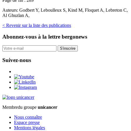
Page de fin :
289
Auteurs:
Godbert Y, Leboulleux S, Kind M, Floquet A, Lebreton C,
Al Ghuzlan A,
< Revenir sur la liste des publications
Abonnez-vous
à la lettre bergonews
S'inscrire
Suivez-nous
Membre
du groupe
unicancer
Nous connaître
Espace presse
Mentions légales