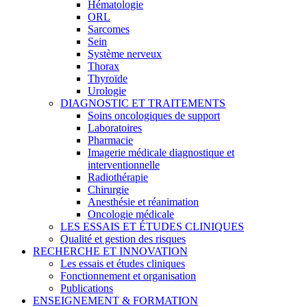
Hématologie
ORL
Sarcomes
Sein
Système nerveux
Thorax
Thyroïde
Urologie
DIAGNOSTIC ET TRAITEMENTS
Soins oncologiques de support
Laboratoires
Pharmacie
Imagerie médicale diagnostique et
interventionnelle
Radiothérapie
Chirurgie
Anesthésie et réanimation
Oncologie médicale
LES ESSAIS ET ÉTUDES CLINIQUES
Qualité et gestion des risques
RECHERCHE ET INNOVATION
Les essais et études cliniques
Fonctionnement et organisation
Publications
ENSEIGNEMENT & FORMATION