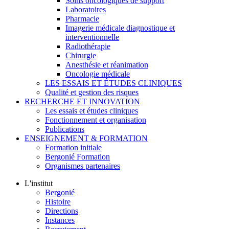
Soins oncologiques de support
Laboratoires
Pharmacie
Imagerie médicale diagnostique et
interventionnelle
Radiothérapie
Chirurgie
Anesthésie et réanimation
Oncologie médicale
LES ESSAIS ET ÉTUDES CLINIQUES
Qualité et gestion des risques
RECHERCHE ET INNOVATION
Les essais et études cliniques
Fonctionnement et organisation
Publications
ENSEIGNEMENT & FORMATION
Formation initiale
Bergonié Formation
Organismes partenaires
L'institut
Bergonié
Histoire
Directions
Instances