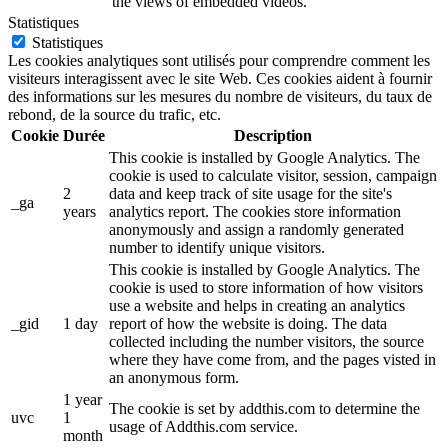
the views of embedded videos.
Statistiques
Statistiques
Les cookies analytiques sont utilisés pour comprendre comment les
visiteurs interagissent avec le site Web. Ces cookies aident à fournir
des informations sur les mesures du nombre de visiteurs, du taux de
rebond, de la source du trafic, etc.
Cookie
Durée
Description
This cookie is installed by Google Analytics. The
cookie is used to calculate visitor, session, campaign
2
data and keep track of site usage for the site's
_ga
years
analytics report. The cookies store information
anonymously and assign a randomly generated
number to identify unique visitors.
This cookie is installed by Google Analytics. The
cookie is used to store information of how visitors
use a website and helps in creating an analytics
_gid
1 day
report of how the website is doing. The data
collected including the number visitors, the source
where they have come from, and the pages visted in
an anonymous form.
1 year
The cookie is set by addthis.com to determine the
uvc
1
usage of Addthis.com service.
month