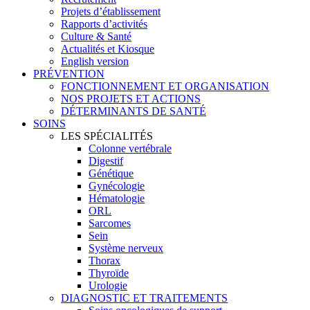
Projets d’établissement
Rapports d’activités
Culture & Santé
Actualités et Kiosque
English version
PRÉVENTION
FONCTIONNEMENT ET ORGANISATION
NOS PROJETS ET ACTIONS
DÉTERMINANTS DE SANTÉ
SOINS
LES SPÉCIALITÉS
Colonne vertébrale
Digestif
Génétique
Gynécologie
Hématologie
ORL
Sarcomes
Sein
Système nerveux
Thorax
Thyroïde
Urologie
DIAGNOSTIC ET TRAITEMENTS