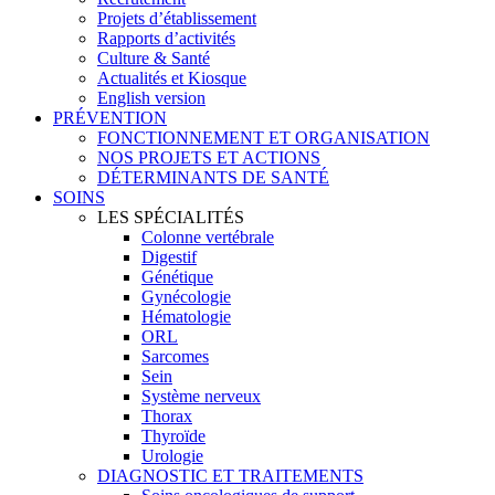
Projets d’établissement
Rapports d’activités
Culture & Santé
Actualités et Kiosque
English version
PRÉVENTION
FONCTIONNEMENT ET ORGANISATION
NOS PROJETS ET ACTIONS
DÉTERMINANTS DE SANTÉ
SOINS
LES SPÉCIALITÉS
Colonne vertébrale
Digestif
Génétique
Gynécologie
Hématologie
ORL
Sarcomes
Sein
Système nerveux
Thorax
Thyroïde
Urologie
DIAGNOSTIC ET TRAITEMENTS