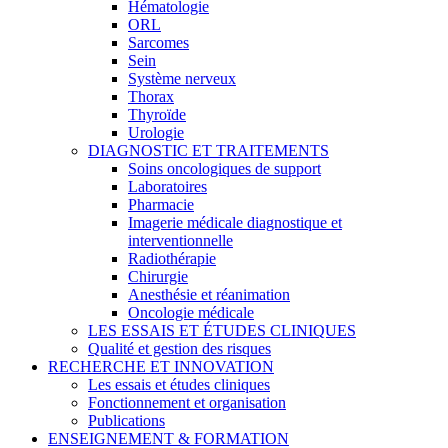
Hématologie
ORL
Sarcomes
Sein
Système nerveux
Thorax
Thyroïde
Urologie
DIAGNOSTIC ET TRAITEMENTS
Soins oncologiques de support
Laboratoires
Pharmacie
Imagerie médicale diagnostique et
interventionnelle
Radiothérapie
Chirurgie
Anesthésie et réanimation
Oncologie médicale
LES ESSAIS ET ÉTUDES CLINIQUES
Qualité et gestion des risques
RECHERCHE ET INNOVATION
Les essais et études cliniques
Fonctionnement et organisation
Publications
ENSEIGNEMENT & FORMATION