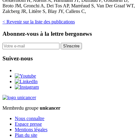
Gelderblom H, Adenis A, Hartmann JT, Duffaud F, Goldstein D,
Broto JM, Gronchi A, Dei Tos AP, Marréaud S, Van Der Graaf WT,
Zalcberg JR, Litière S, Blay JY, Callens C,
< Revenir sur la liste des publications
Abonnez-vous
à la lettre bergonews
S'inscrire
Suivez-nous
Membre
du groupe
unicancer
Nous connaître
Espace presse
Mentions légales
Plan du site