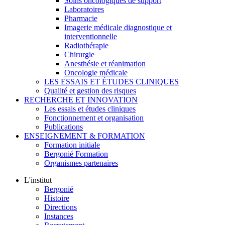
Soins oncologiques de support
Laboratoires
Pharmacie
Imagerie médicale diagnostique et
interventionnelle
Radiothérapie
Chirurgie
Anesthésie et réanimation
Oncologie médicale
LES ESSAIS ET ÉTUDES CLINIQUES
Qualité et gestion des risques
RECHERCHE ET INNOVATION
Les essais et études cliniques
Fonctionnement et organisation
Publications
ENSEIGNEMENT & FORMATION
Formation initiale
Bergonié Formation
Organismes partenaires
L'institut
Bergonié
Histoire
Directions
Instances