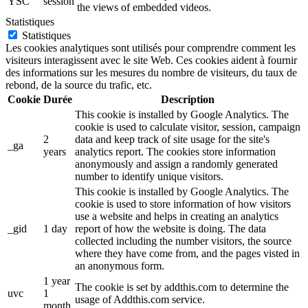
YSC
session
the views of embedded videos.
Statistiques
Statistiques
Les cookies analytiques sont utilisés pour comprendre comment les
visiteurs interagissent avec le site Web. Ces cookies aident à fournir
des informations sur les mesures du nombre de visiteurs, du taux de
rebond, de la source du trafic, etc.
Cookie
Durée
Description
This cookie is installed by Google Analytics. The
cookie is used to calculate visitor, session, campaign
2
data and keep track of site usage for the site's
_ga
years
analytics report. The cookies store information
anonymously and assign a randomly generated
number to identify unique visitors.
This cookie is installed by Google Analytics. The
cookie is used to store information of how visitors
use a website and helps in creating an analytics
_gid
1 day
report of how the website is doing. The data
collected including the number visitors, the source
where they have come from, and the pages visted in
an anonymous form.
1 year
The cookie is set by addthis.com to determine the
uvc
1
usage of Addthis.com service.
month