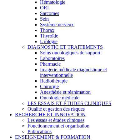
Hématologie
ORL
Sarcomes
Sein
Système nerveux
Thorax
Thyroïde
Urologie
DIAGNOSTIC ET TRAITEMENTS
Soins oncologiques de support
Laboratoires
Pharmacie
Imagerie médicale diagnostique et
interventionnelle
Radiothérapie
Chirurgie
Anesthésie et réanimation
Oncologie médicale
LES ESSAIS ET ÉTUDES CLINIQUES
Qualité et gestion des risques
RECHERCHE ET INNOVATION
Les essais et études cliniques
Fonctionnement et organisation
Publications
ENSEIGNEMENT & FORMATION