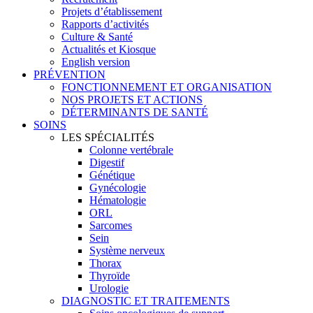
Projets d’établissement
Rapports d’activités
Culture & Santé
Actualités et Kiosque
English version
PRÉVENTION
FONCTIONNEMENT ET ORGANISATION
NOS PROJETS ET ACTIONS
DÉTERMINANTS DE SANTÉ
SOINS
LES SPÉCIALITÉS
Colonne vertébrale
Digestif
Génétique
Gynécologie
Hématologie
ORL
Sarcomes
Sein
Système nerveux
Thorax
Thyroïde
Urologie
DIAGNOSTIC ET TRAITEMENTS