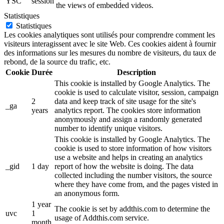
YSC
session
the views of embedded videos.
Statistiques
Statistiques
Les cookies analytiques sont utilisés pour comprendre comment les
visiteurs interagissent avec le site Web. Ces cookies aident à fournir
des informations sur les mesures du nombre de visiteurs, du taux de
rebond, de la source du trafic, etc.
Cookie
Durée
Description
This cookie is installed by Google Analytics. The
cookie is used to calculate visitor, session, campaign
2
data and keep track of site usage for the site's
_ga
years
analytics report. The cookies store information
anonymously and assign a randomly generated
number to identify unique visitors.
This cookie is installed by Google Analytics. The
cookie is used to store information of how visitors
use a website and helps in creating an analytics
_gid
1 day
report of how the website is doing. The data
collected including the number visitors, the source
where they have come from, and the pages visted in
an anonymous form.
1 year
The cookie is set by addthis.com to determine the
uvc
1
usage of Addthis.com service.
month