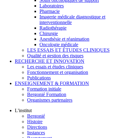
Soins oncologiques de support
Laboratoires
Pharmacie
Imagerie médicale diagnostique et
interventionnelle
Radiothérapie
Chirurgie
Anesthésie et réanimation
Oncologie médicale
LES ESSAIS ET ÉTUDES CLINIQUES
Qualité et gestion des risques
RECHERCHE ET INNOVATION
Les essais et études cliniques
Fonctionnement et organisation
Publications
ENSEIGNEMENT & FORMATION
Formation initiale
Bergonié Formation
Organismes partenaires
L'institut
Bergonié
Histoire
Directions
Instances