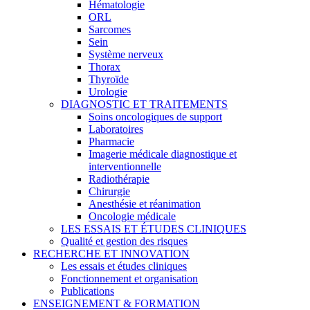
Hématologie
ORL
Sarcomes
Sein
Système nerveux
Thorax
Thyroïde
Urologie
DIAGNOSTIC ET TRAITEMENTS
Soins oncologiques de support
Laboratoires
Pharmacie
Imagerie médicale diagnostique et
interventionnelle
Radiothérapie
Chirurgie
Anesthésie et réanimation
Oncologie médicale
LES ESSAIS ET ÉTUDES CLINIQUES
Qualité et gestion des risques
RECHERCHE ET INNOVATION
Les essais et études cliniques
Fonctionnement et organisation
Publications
ENSEIGNEMENT & FORMATION