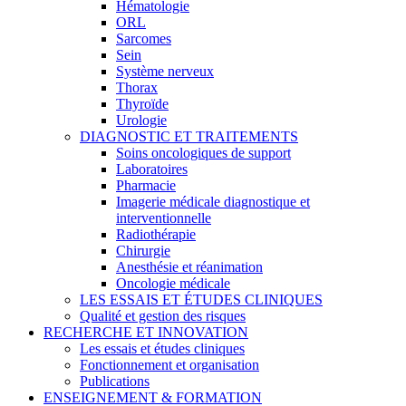
Hématologie
ORL
Sarcomes
Sein
Système nerveux
Thorax
Thyroïde
Urologie
DIAGNOSTIC ET TRAITEMENTS
Soins oncologiques de support
Laboratoires
Pharmacie
Imagerie médicale diagnostique et
interventionnelle
Radiothérapie
Chirurgie
Anesthésie et réanimation
Oncologie médicale
LES ESSAIS ET ÉTUDES CLINIQUES
Qualité et gestion des risques
RECHERCHE ET INNOVATION
Les essais et études cliniques
Fonctionnement et organisation
Publications
ENSEIGNEMENT & FORMATION