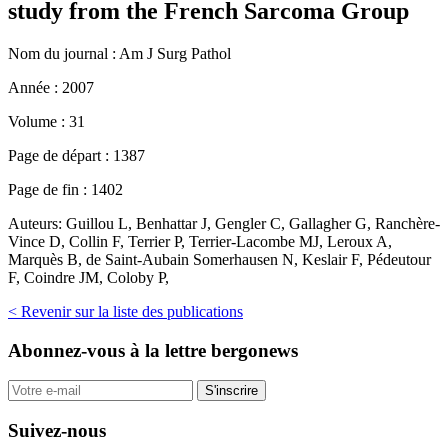
study from the French Sarcoma Group
Nom du journal :
Am J Surg Pathol
Année :
2007
Volume :
31
Page de départ :
1387
Page de fin :
1402
Auteurs:
Guillou L, Benhattar J, Gengler C, Gallagher G, Ranchère-
Vince D, Collin F, Terrier P, Terrier-Lacombe MJ, Leroux A,
Marquès B, de Saint-Aubain Somerhausen N, Keslair F, Pédeutour
F, Coindre JM, Coloby P,
< Revenir sur la liste des publications
Abonnez-vous
à la lettre bergonews
S'inscrire
Suivez-nous