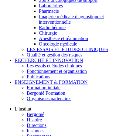
Soins oncologiques de support
Laboratoires
Pharmacie
Imagerie médicale diagnostique et
interventionnelle
Radiothérapie
Chirurgie
Anesthésie et réanimation
Oncologie médicale
LES ESSAIS ET ÉTUDES CLINIQUES
Qualité et gestion des risques
RECHERCHE ET INNOVATION
Les essais et études cliniques
Fonctionnement et organisation
Publications
ENSEIGNEMENT & FORMATION
Formation initiale
Bergonié Formation
Organismes partenaires
L'institut
Bergonié
Histoire
Directions
Instances