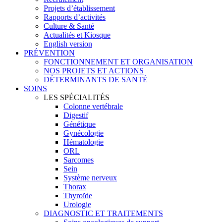
Projets d’établissement
Rapports d’activités
Culture & Santé
Actualités et Kiosque
English version
PRÉVENTION
FONCTIONNEMENT ET ORGANISATION
NOS PROJETS ET ACTIONS
DÉTERMINANTS DE SANTÉ
SOINS
LES SPÉCIALITÉS
Colonne vertébrale
Digestif
Génétique
Gynécologie
Hématologie
ORL
Sarcomes
Sein
Système nerveux
Thorax
Thyroïde
Urologie
DIAGNOSTIC ET TRAITEMENTS