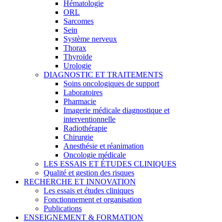
Hématologie
ORL
Sarcomes
Sein
Système nerveux
Thorax
Thyroïde
Urologie
DIAGNOSTIC ET TRAITEMENTS
Soins oncologiques de support
Laboratoires
Pharmacie
Imagerie médicale diagnostique et
interventionnelle
Radiothérapie
Chirurgie
Anesthésie et réanimation
Oncologie médicale
LES ESSAIS ET ÉTUDES CLINIQUES
Qualité et gestion des risques
RECHERCHE ET INNOVATION
Les essais et études cliniques
Fonctionnement et organisation
Publications
ENSEIGNEMENT & FORMATION