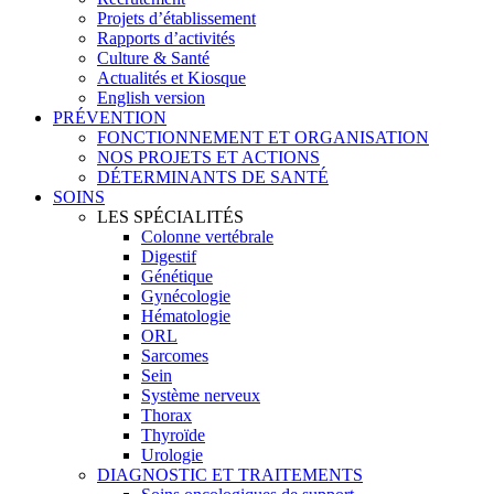
Projets d’établissement
Rapports d’activités
Culture & Santé
Actualités et Kiosque
English version
PRÉVENTION
FONCTIONNEMENT ET ORGANISATION
NOS PROJETS ET ACTIONS
DÉTERMINANTS DE SANTÉ
SOINS
LES SPÉCIALITÉS
Colonne vertébrale
Digestif
Génétique
Gynécologie
Hématologie
ORL
Sarcomes
Sein
Système nerveux
Thorax
Thyroïde
Urologie
DIAGNOSTIC ET TRAITEMENTS