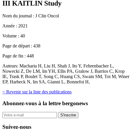
III KAITLIN Study
Nom du journal :
J Clin Oncol
Année :
2021
Volume :
40
Page de départ :
438
Page de fin :
448
Auteurs:
Macharia H, Liu H, Shah J, Ito Y, Fehrenbacher L,
Nowecki Z, De LM, Im YH, Ellis PA, Gralow J, Barrios C, Krop
IE, Trask P, Boulet T, Song C, Huang CS, Swain SM, Toi M, Winer
EP, Harbeck N, Im SA, Gianni L, Bonnefoi H,
< Revenir sur la liste des publications
Abonnez-vous
à la lettre bergonews
S'inscrire
Suivez-nous