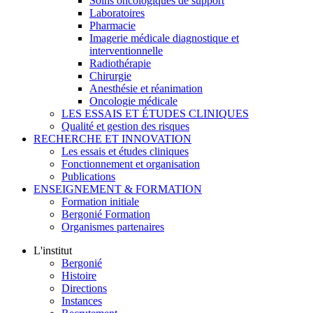
Soins oncologiques de support
Laboratoires
Pharmacie
Imagerie médicale diagnostique et
interventionnelle
Radiothérapie
Chirurgie
Anesthésie et réanimation
Oncologie médicale
LES ESSAIS ET ÉTUDES CLINIQUES
Qualité et gestion des risques
RECHERCHE ET INNOVATION
Les essais et études cliniques
Fonctionnement et organisation
Publications
ENSEIGNEMENT & FORMATION
Formation initiale
Bergonié Formation
Organismes partenaires
L'institut
Bergonié
Histoire
Directions
Instances