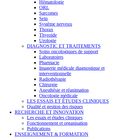
Hématologie
ORL
Sarcomes
Sein
Système nerveux
Thorax
Thyroïde
Urologie
DIAGNOSTIC ET TRAITEMENTS
Soins oncologiques de support
Laboratoires
Pharmacie
Imagerie médicale diagnostique et
interventionnelle
Radiothérapie
Chirurgie
Anesthésie et réanimation
Oncologie médicale
LES ESSAIS ET ÉTUDES CLINIQUES
Qualité et gestion des risques
RECHERCHE ET INNOVATION
Les essais et études cliniques
Fonctionnement et organisation
Publications
ENSEIGNEMENT & FORMATION