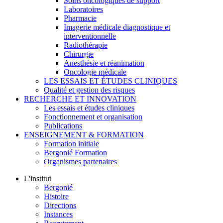
Soins oncologiques de support
Laboratoires
Pharmacie
Imagerie médicale diagnostique et
interventionnelle
Radiothérapie
Chirurgie
Anesthésie et réanimation
Oncologie médicale
LES ESSAIS ET ÉTUDES CLINIQUES
Qualité et gestion des risques
RECHERCHE ET INNOVATION
Les essais et études cliniques
Fonctionnement et organisation
Publications
ENSEIGNEMENT & FORMATION
Formation initiale
Bergonié Formation
Organismes partenaires
L'institut
Bergonié
Histoire
Directions
Instances