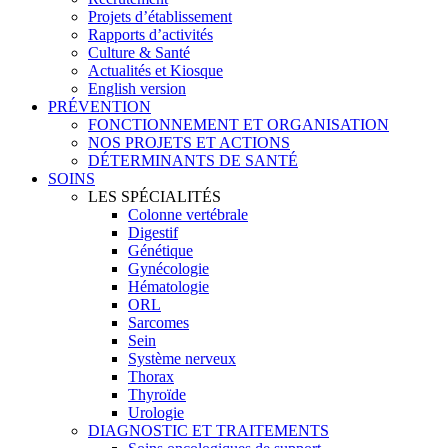
Projets d’établissement
Rapports d’activités
Culture & Santé
Actualités et Kiosque
English version
PRÉVENTION
FONCTIONNEMENT ET ORGANISATION
NOS PROJETS ET ACTIONS
DÉTERMINANTS DE SANTÉ
SOINS
LES SPÉCIALITÉS
Colonne vertébrale
Digestif
Génétique
Gynécologie
Hématologie
ORL
Sarcomes
Sein
Système nerveux
Thorax
Thyroïde
Urologie
DIAGNOSTIC ET TRAITEMENTS