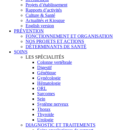
Projets d’établissement
Rapports d’activités
Culture & Santé
Actualités et Kiosque
English version
PRÉVENTION
FONCTIONNEMENT ET ORGANISATION
NOS PROJETS ET ACTIONS
DÉTERMINANTS DE SANTÉ
SOINS
LES SPÉCIALITÉS
Colonne vertébrale
Digestif
Génétique
Gynécologie
Hématologie
ORL
Sarcomes
Sein
Système nerveux
Thorax
Thyroïde
Urologie
DIAGNOSTIC ET TRAITEMENTS