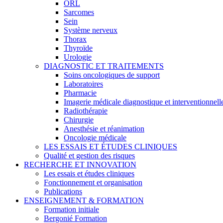
ORL
Sarcomes
Sein
Système nerveux
Thorax
Thyroïde
Urologie
DIAGNOSTIC ET TRAITEMENTS
Soins oncologiques de support
Laboratoires
Pharmacie
Imagerie médicale diagnostique et interventionnell
Radiothérapie
Chirurgie
Anesthésie et réanimation
Oncologie médicale
LES ESSAIS ET ÉTUDES CLINIQUES
Qualité et gestion des risques
RECHERCHE ET INNOVATION
Les essais et études cliniques
Fonctionnement et organisation
Publications
ENSEIGNEMENT & FORMATION
Formation initiale
Bergonié Formation