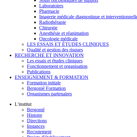
Soins oncologiques de support
Laboratoires
Pharmacie
Imagerie médicale diagnostique et interventionnell
Radiothérapie
Chirurgie
Anesthésie et réanimation
Oncologie médicale
LES ESSAIS ET ÉTUDES CLINIQUES
Qualité et gestion des risques
RECHERCHE ET INNOVATION
Les essais et études cliniques
Fonctionnement et organisation
Publications
ENSEIGNEMENT & FORMATION
Formation initiale
Bergonié Formation
Organismes partenaires
L'institut
Bergonié
Histoire
Directions
Instances
Recrutement