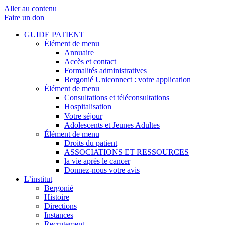
Aller au contenu
Faire un don
GUIDE PATIENT
Élément de menu
Annuaire
Accès et contact
Formalités administratives
Bergonié Uniconnect : votre application
Élément de menu
Consultations et téléconsultations
Hospitalisation
Votre séjour
Adolescents et Jeunes Adultes
Élément de menu
Droits du patient
ASSOCIATIONS ET RESSOURCES
la vie après le cancer
Donnez-nous votre avis
L’institut
Bergonié
Histoire
Directions
Instances
Recrutement