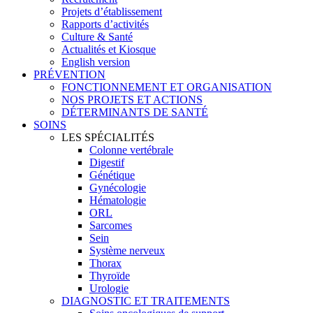
Projets d’établissement
Rapports d’activités
Culture & Santé
Actualités et Kiosque
English version
PRÉVENTION
FONCTIONNEMENT ET ORGANISATION
NOS PROJETS ET ACTIONS
DÉTERMINANTS DE SANTÉ
SOINS
LES SPÉCIALITÉS
Colonne vertébrale
Digestif
Génétique
Gynécologie
Hématologie
ORL
Sarcomes
Sein
Système nerveux
Thorax
Thyroïde
Urologie
DIAGNOSTIC ET TRAITEMENTS