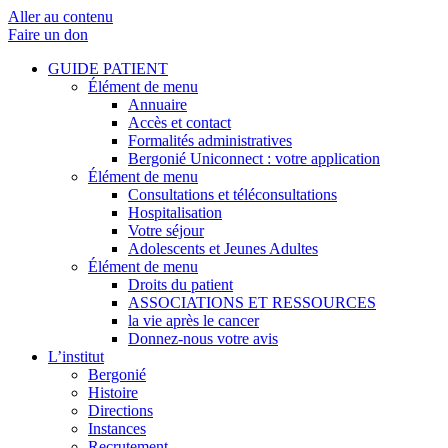
Aller au contenu
Faire un don
GUIDE PATIENT
Élément de menu
Annuaire
Accès et contact
Formalités administratives
Bergonié Uniconnect : votre application
Élément de menu
Consultations et téléconsultations
Hospitalisation
Votre séjour
Adolescents et Jeunes Adultes
Élément de menu
Droits du patient
ASSOCIATIONS ET RESSOURCES
la vie après le cancer
Donnez-nous votre avis
L’institut
Bergonié
Histoire
Directions
Instances
Recrutement