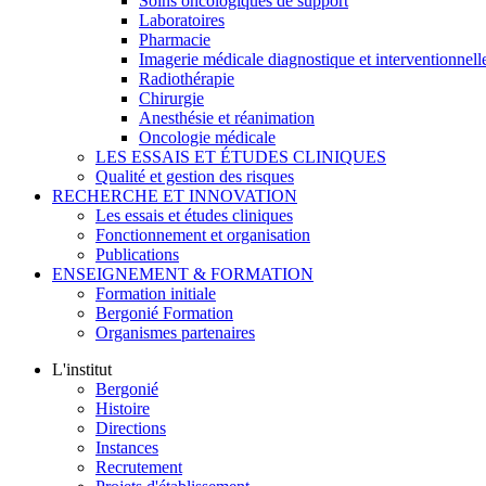
Soins oncologiques de support
Laboratoires
Pharmacie
Imagerie médicale diagnostique et interventionnell
Radiothérapie
Chirurgie
Anesthésie et réanimation
Oncologie médicale
LES ESSAIS ET ÉTUDES CLINIQUES
Qualité et gestion des risques
RECHERCHE ET INNOVATION
Les essais et études cliniques
Fonctionnement et organisation
Publications
ENSEIGNEMENT & FORMATION
Formation initiale
Bergonié Formation
Organismes partenaires
L'institut
Bergonié
Histoire
Directions
Instances
Recrutement