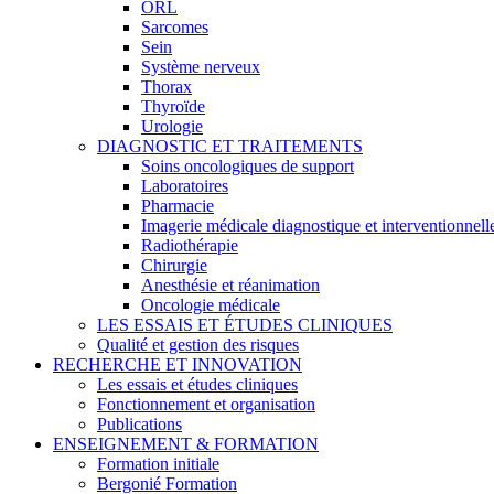
ORL
Sarcomes
Sein
Système nerveux
Thorax
Thyroïde
Urologie
DIAGNOSTIC ET TRAITEMENTS
Soins oncologiques de support
Laboratoires
Pharmacie
Imagerie médicale diagnostique et interventionnell
Radiothérapie
Chirurgie
Anesthésie et réanimation
Oncologie médicale
LES ESSAIS ET ÉTUDES CLINIQUES
Qualité et gestion des risques
RECHERCHE ET INNOVATION
Les essais et études cliniques
Fonctionnement et organisation
Publications
ENSEIGNEMENT & FORMATION
Formation initiale
Bergonié Formation