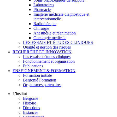
Soins oncologiques de support
Laboratoires
Pharmacie
Imagerie médicale diagnostique et
interventionnelle
Radiothérapie
Chirurgie
Anesthésie et réanimation
Oncologie médicale
LES ESSAIS ET ÉTUDES CLINIQUES
Qualité et gestion des risques
RECHERCHE ET INNOVATION
Les essais et études cliniques
Fonctionnement et organisation
Publications
ENSEIGNEMENT & FORMATION
Formation initiale
Bergonié Formation
Organismes partenaires
L'institut
Bergonié
Histoire
Directions
Instances