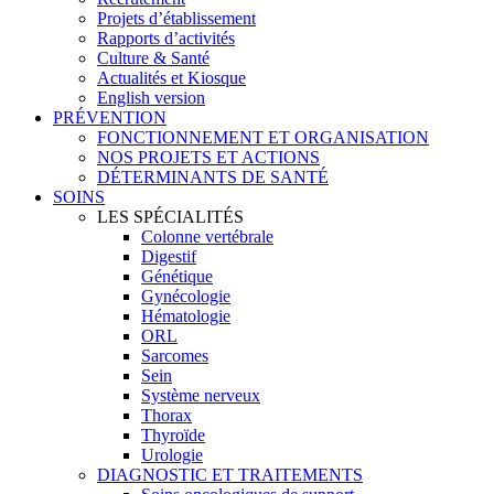
Projets d’établissement
Rapports d’activités
Culture & Santé
Actualités et Kiosque
English version
PRÉVENTION
FONCTIONNEMENT ET ORGANISATION
NOS PROJETS ET ACTIONS
DÉTERMINANTS DE SANTÉ
SOINS
LES SPÉCIALITÉS
Colonne vertébrale
Digestif
Génétique
Gynécologie
Hématologie
ORL
Sarcomes
Sein
Système nerveux
Thorax
Thyroïde
Urologie
DIAGNOSTIC ET TRAITEMENTS