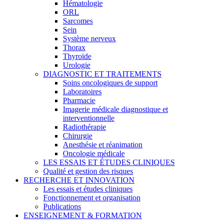
Hématologie
ORL
Sarcomes
Sein
Système nerveux
Thorax
Thyroïde
Urologie
DIAGNOSTIC ET TRAITEMENTS
Soins oncologiques de support
Laboratoires
Pharmacie
Imagerie médicale diagnostique et
interventionnelle
Radiothérapie
Chirurgie
Anesthésie et réanimation
Oncologie médicale
LES ESSAIS ET ÉTUDES CLINIQUES
Qualité et gestion des risques
RECHERCHE ET INNOVATION
Les essais et études cliniques
Fonctionnement et organisation
Publications
ENSEIGNEMENT & FORMATION