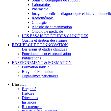
Soins oncologiques de support
Laboratoires
Pharmacie
Imagerie médicale diagnostique et interventionnell
Radiothérapie
Chirurgie
Anesthésie et réanimation
Oncologie médicale
LES ESSAIS ET ÉTUDES CLINIQUES
Qualité et gestion des risques
RECHERCHE ET INNOVATION
Les essais et études cliniques
Fonctionnement et organisation
Publications
ENSEIGNEMENT & FORMATION
Formation initiale
Bergonié Formation
Organismes partenaires
L'institut
Bergonié
Histoire
Directions
Instances
Recrutement