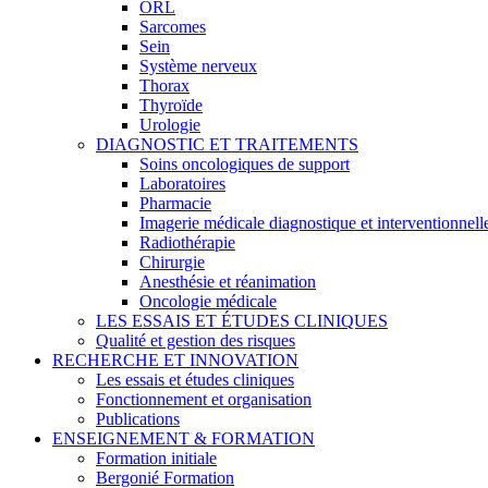
ORL
Sarcomes
Sein
Système nerveux
Thorax
Thyroïde
Urologie
DIAGNOSTIC ET TRAITEMENTS
Soins oncologiques de support
Laboratoires
Pharmacie
Imagerie médicale diagnostique et interventionnell
Radiothérapie
Chirurgie
Anesthésie et réanimation
Oncologie médicale
LES ESSAIS ET ÉTUDES CLINIQUES
Qualité et gestion des risques
RECHERCHE ET INNOVATION
Les essais et études cliniques
Fonctionnement et organisation
Publications
ENSEIGNEMENT & FORMATION
Formation initiale
Bergonié Formation