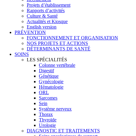
Projets d’établissement
Rapports d’activités
Culture & Santé
Actualités et Kiosque
English version
PRÉVENTION
FONCTIONNEMENT ET ORGANISATION
NOS PROJETS ET ACTIONS
DÉTERMINANTS DE SANTÉ
SOINS
LES SPÉCIALITÉS
Colonne vertébrale
Digestif
Génétique
Gynécologie
Hématologie
ORL
Sarcomes
Sein
Système nerveux
Thorax
Thyroïde
Urologie
DIAGNOSTIC ET TRAITEMENTS