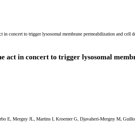
 in concert to trigger lysosomal membrane permeabilization and cell de
 act in concert to trigger lysosomal membr
rbo E, Mergny JL, Martins I, Kroemer G, Djavaheri-Mergny M, Guillo