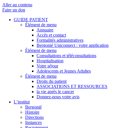
Aller au contenu
Faire un don
GUIDE PATIENT
Élément de menu
Annuaire
Accès et contact
Formalités administratives
Bergonié Uniconnect : votre application
Élément de menu
Consultations et téléconsultations
Hospitalisation
Votre séjour
Adolescents et Jeunes Adultes
Élément de menu
Droits du patient
ASSOCIATIONS ET RESSOURCES
la vie après le cancer
Donnez-nous votre avis
L’institut
Bergonié
Histoire
Directions
Instances
Recrutement