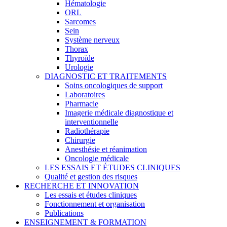
Hématologie
ORL
Sarcomes
Sein
Système nerveux
Thorax
Thyroïde
Urologie
DIAGNOSTIC ET TRAITEMENTS
Soins oncologiques de support
Laboratoires
Pharmacie
Imagerie médicale diagnostique et
interventionnelle
Radiothérapie
Chirurgie
Anesthésie et réanimation
Oncologie médicale
LES ESSAIS ET ÉTUDES CLINIQUES
Qualité et gestion des risques
RECHERCHE ET INNOVATION
Les essais et études cliniques
Fonctionnement et organisation
Publications
ENSEIGNEMENT & FORMATION