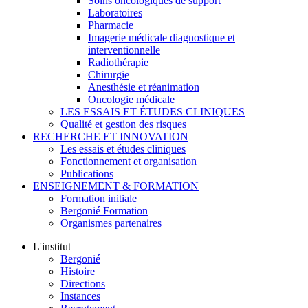
Soins oncologiques de support
Laboratoires
Pharmacie
Imagerie médicale diagnostique et
interventionnelle
Radiothérapie
Chirurgie
Anesthésie et réanimation
Oncologie médicale
LES ESSAIS ET ÉTUDES CLINIQUES
Qualité et gestion des risques
RECHERCHE ET INNOVATION
Les essais et études cliniques
Fonctionnement et organisation
Publications
ENSEIGNEMENT & FORMATION
Formation initiale
Bergonié Formation
Organismes partenaires
L'institut
Bergonié
Histoire
Directions
Instances