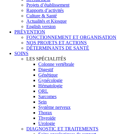
Projets d’établissement
Rapports d’activités
Culture & Santé
Actualités et Kiosque
English version
PRÉVENTION
FONCTIONNEMENT ET ORGANISATION
NOS PROJETS ET ACTIONS
DÉTERMINANTS DE SANTÉ
SOINS
LES SPÉCIALITÉS
Colonne vertébrale
Digestif
Génétique
Gynécologie
Hématologie
ORL
Sarcomes
Sein
Système nerveux
Thorax
Thyroïde
Urologie
DIAGNOSTIC ET TRAITEMENTS