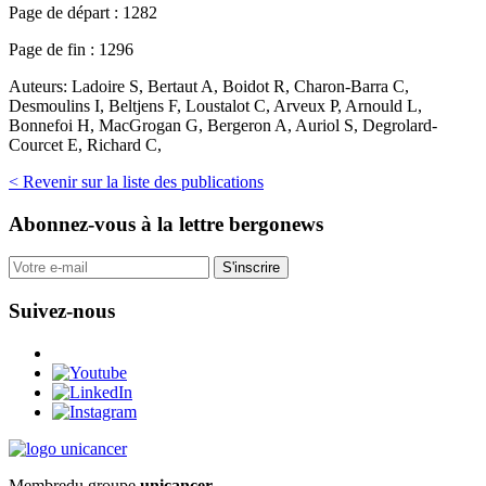
Page de départ :
1282
Page de fin :
1296
Auteurs:
Ladoire S, Bertaut A, Boidot R, Charon-Barra C,
Desmoulins I, Beltjens F, Loustalot C, Arveux P, Arnould L,
Bonnefoi H, MacGrogan G, Bergeron A, Auriol S, Degrolard-
Courcet E, Richard C,
< Revenir sur la liste des publications
Abonnez-vous
à la lettre bergonews
S'inscrire
Suivez-nous
Membre
du groupe
unicancer