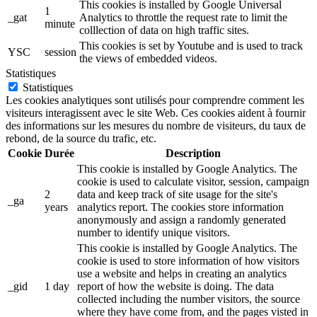
This cookies is installed by Google Universal
1
_gat
Analytics to throttle the request rate to limit the
minute
colllection of data on high traffic sites.
This cookies is set by Youtube and is used to track
YSC
session
the views of embedded videos.
Statistiques
Statistiques
Les cookies analytiques sont utilisés pour comprendre comment les
visiteurs interagissent avec le site Web. Ces cookies aident à fournir
des informations sur les mesures du nombre de visiteurs, du taux de
rebond, de la source du trafic, etc.
Cookie
Durée
Description
This cookie is installed by Google Analytics. The
cookie is used to calculate visitor, session, campaign
2
data and keep track of site usage for the site's
_ga
years
analytics report. The cookies store information
anonymously and assign a randomly generated
number to identify unique visitors.
This cookie is installed by Google Analytics. The
cookie is used to store information of how visitors
use a website and helps in creating an analytics
_gid
1 day
report of how the website is doing. The data
collected including the number visitors, the source
where they have come from, and the pages visted in