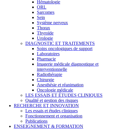
Hématologie
ORL
Sarcomes
Sein
Système nerveux
Thorax
Thyroïde
Urologie
DIAGNOSTIC ET TRAITEMENTS
Soins oncologiques de support
Laboratoires
Pharmacie
Imagerie médicale diagnostique et
interventionnelle
Radiothérapie
Chirurgie
Anesthésie et réanimation
Oncologie médicale
LES ESSAIS ET ÉTUDES CLINIQUES
Qualité et gestion des risques
RECHERCHE ET INNOVATION
Les essais et études cliniques
Fonctionnement et organisation
Publications
ENSEIGNEMENT & FORMATION