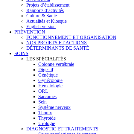
Projets d’établissement
Rapports d’activités
Culture & Santé
Actualités et Kiosque
English version
PRÉVENTION
FONCTIONNEMENT ET ORGANISATION
NOS PROJETS ET ACTIONS
DÉTERMINANTS DE SANTÉ
SOINS
LES SPÉCIALITÉS
Colonne vertébrale
Digestif
Génétique
Gynécologie
Hématologie
ORL
Sarcomes
Sein
Système nerveux
Thorax
Thyroïde
Urologie
DIAGNOSTIC ET TRAITEMENTS