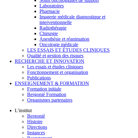
Soins oncologiques de support
Laboratoires
Pharmacie
Imagerie médicale diagnostique et
interventionnelle
Radiothérapie
Chirurgie
Anesthésie et réanimation
Oncologie médicale
LES ESSAIS ET ÉTUDES CLINIQUES
Qualité et gestion des risques
RECHERCHE ET INNOVATION
Les essais et études cliniques
Fonctionnement et organisation
Publications
ENSEIGNEMENT & FORMATION
Formation initiale
Bergonié Formation
Organismes partenaires
L'institut
Bergonié
Histoire
Directions
Instances