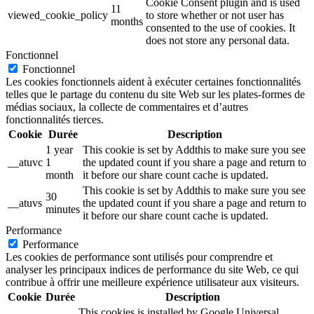
Cookie Consent plugin and is used
11
viewed_cookie_policy
to store whether or not user has
months
consented to the use of cookies. It
does not store any personal data.
Fonctionnel
Fonctionnel
Les cookies fonctionnels aident à exécuter certaines fonctionnalités
telles que le partage du contenu du site Web sur les plates-formes de
médias sociaux, la collecte de commentaires et d’autres
fonctionnalités tierces.
Cookie
Durée
Description
1 year
This cookie is set by Addthis to make sure you see
__atuvc
1
the updated count if you share a page and return to
month
it before our share count cache is updated.
This cookie is set by Addthis to make sure you see
30
__atuvs
the updated count if you share a page and return to
minutes
it before our share count cache is updated.
Performance
Performance
Les cookies de performance sont utilisés pour comprendre et
analyser les principaux indices de performance du site Web, ce qui
contribue à offrir une meilleure expérience utilisateur aux visiteurs.
Cookie
Durée
Description
This cookies is installed by Google Universal