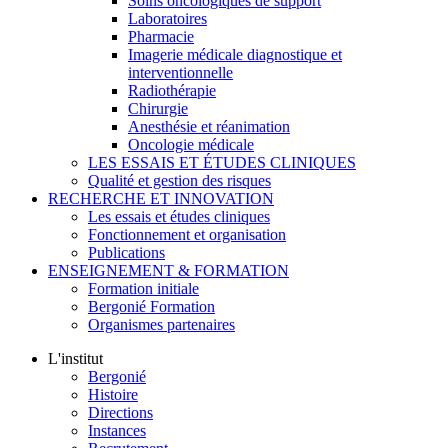
Soins oncologiques de support
Laboratoires
Pharmacie
Imagerie médicale diagnostique et
interventionnelle
Radiothérapie
Chirurgie
Anesthésie et réanimation
Oncologie médicale
LES ESSAIS ET ÉTUDES CLINIQUES
Qualité et gestion des risques
RECHERCHE ET INNOVATION
Les essais et études cliniques
Fonctionnement et organisation
Publications
ENSEIGNEMENT & FORMATION
Formation initiale
Bergonié Formation
Organismes partenaires
L'institut
Bergonié
Histoire
Directions
Instances