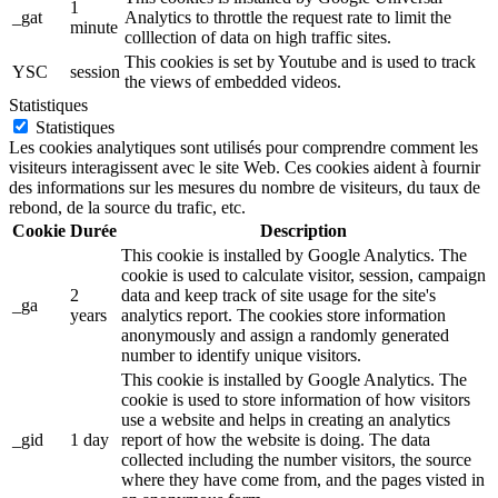
1
_gat
Analytics to throttle the request rate to limit the
minute
colllection of data on high traffic sites.
This cookies is set by Youtube and is used to track
YSC
session
the views of embedded videos.
Statistiques
Statistiques
Les cookies analytiques sont utilisés pour comprendre comment les
visiteurs interagissent avec le site Web. Ces cookies aident à fournir
des informations sur les mesures du nombre de visiteurs, du taux de
rebond, de la source du trafic, etc.
Cookie
Durée
Description
This cookie is installed by Google Analytics. The
cookie is used to calculate visitor, session, campaign
2
data and keep track of site usage for the site's
_ga
years
analytics report. The cookies store information
anonymously and assign a randomly generated
number to identify unique visitors.
This cookie is installed by Google Analytics. The
cookie is used to store information of how visitors
use a website and helps in creating an analytics
_gid
1 day
report of how the website is doing. The data
collected including the number visitors, the source
where they have come from, and the pages visted in