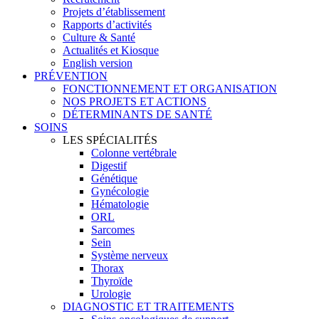
Projets d’établissement
Rapports d’activités
Culture & Santé
Actualités et Kiosque
English version
PRÉVENTION
FONCTIONNEMENT ET ORGANISATION
NOS PROJETS ET ACTIONS
DÉTERMINANTS DE SANTÉ
SOINS
LES SPÉCIALITÉS
Colonne vertébrale
Digestif
Génétique
Gynécologie
Hématologie
ORL
Sarcomes
Sein
Système nerveux
Thorax
Thyroïde
Urologie
DIAGNOSTIC ET TRAITEMENTS