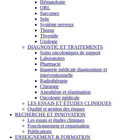
Hématologie
ORL
Sarcomes
Sein
Système nerveux
Thorax
Thyroïde
Urologie
DIAGNOSTIC ET TRAITEMENTS
Soins oncologiques de support
Laboratoires
Pharmacie
Imagerie médicale diagnostique et
interventionnelle
Radiothérapie
Chirurgie
Anesthésie et réanimation
Oncologie médicale
LES ESSAIS ET ÉTUDES CLINIQUES
Qualité et gestion des risques
RECHERCHE ET INNOVATION
Les essais et études cliniques
Fonctionnement et organisation
Publications
ENSEIGNEMENT & FORMATION