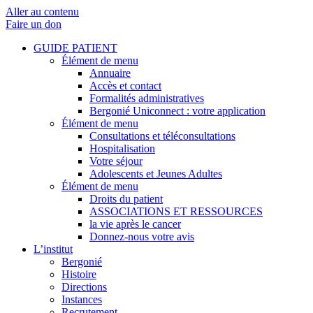
Aller au contenu
Faire un don
GUIDE PATIENT
Élément de menu
Annuaire
Accès et contact
Formalités administratives
Bergonié Uniconnect : votre application
Élément de menu
Consultations et téléconsultations
Hospitalisation
Votre séjour
Adolescents et Jeunes Adultes
Élément de menu
Droits du patient
ASSOCIATIONS ET RESSOURCES
la vie après le cancer
Donnez-nous votre avis
L’institut
Bergonié
Histoire
Directions
Instances
Recrutement