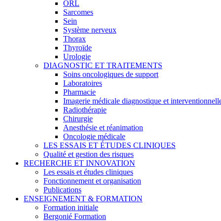
ORL
Sarcomes
Sein
Système nerveux
Thorax
Thyroïde
Urologie
DIAGNOSTIC ET TRAITEMENTS
Soins oncologiques de support
Laboratoires
Pharmacie
Imagerie médicale diagnostique et interventionnell
Radiothérapie
Chirurgie
Anesthésie et réanimation
Oncologie médicale
LES ESSAIS ET ÉTUDES CLINIQUES
Qualité et gestion des risques
RECHERCHE ET INNOVATION
Les essais et études cliniques
Fonctionnement et organisation
Publications
ENSEIGNEMENT & FORMATION
Formation initiale
Bergonié Formation