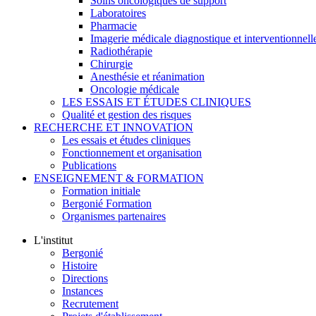
Soins oncologiques de support
Laboratoires
Pharmacie
Imagerie médicale diagnostique et interventionnell
Radiothérapie
Chirurgie
Anesthésie et réanimation
Oncologie médicale
LES ESSAIS ET ÉTUDES CLINIQUES
Qualité et gestion des risques
RECHERCHE ET INNOVATION
Les essais et études cliniques
Fonctionnement et organisation
Publications
ENSEIGNEMENT & FORMATION
Formation initiale
Bergonié Formation
Organismes partenaires
L'institut
Bergonié
Histoire
Directions
Instances
Recrutement