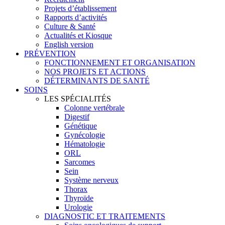
Projets d’établissement
Rapports d’activités
Culture & Santé
Actualités et Kiosque
English version
PRÉVENTION
FONCTIONNEMENT ET ORGANISATION
NOS PROJETS ET ACTIONS
DÉTERMINANTS DE SANTÉ
SOINS
LES SPÉCIALITÉS
Colonne vertébrale
Digestif
Génétique
Gynécologie
Hématologie
ORL
Sarcomes
Sein
Système nerveux
Thorax
Thyroïde
Urologie
DIAGNOSTIC ET TRAITEMENTS