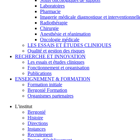
Soins oncologiques de support
Laboratoires
Pharmacie
Imagerie médicale diagnostique et interventionnell
Radiothérapie
Chirurgie
Anesthésie et réanimation
Oncologie médicale
LES ESSAIS ET ÉTUDES CLINIQUES
Qualité et gestion des risques
RECHERCHE ET INNOVATION
Les essais et études cliniques
Fonctionnement et organisation
Publications
ENSEIGNEMENT & FORMATION
Formation initiale
Bergonié Formation
Organismes partenaires
L'institut
Bergonié
Histoire
Directions
Instances
Recrutement