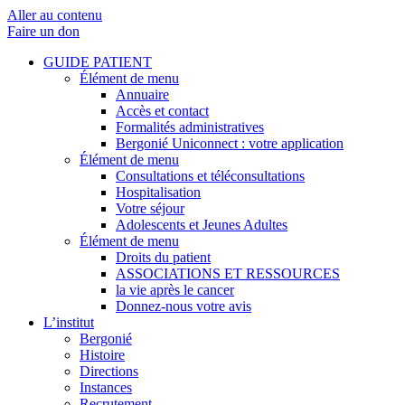
Aller au contenu
Faire un don
GUIDE PATIENT
Élément de menu
Annuaire
Accès et contact
Formalités administratives
Bergonié Uniconnect : votre application
Élément de menu
Consultations et téléconsultations
Hospitalisation
Votre séjour
Adolescents et Jeunes Adultes
Élément de menu
Droits du patient
ASSOCIATIONS ET RESSOURCES
la vie après le cancer
Donnez-nous votre avis
L’institut
Bergonié
Histoire
Directions
Instances
Recrutement