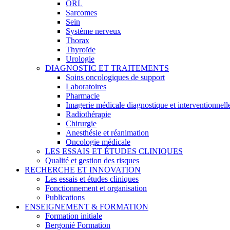
ORL
Sarcomes
Sein
Système nerveux
Thorax
Thyroïde
Urologie
DIAGNOSTIC ET TRAITEMENTS
Soins oncologiques de support
Laboratoires
Pharmacie
Imagerie médicale diagnostique et interventionnell
Radiothérapie
Chirurgie
Anesthésie et réanimation
Oncologie médicale
LES ESSAIS ET ÉTUDES CLINIQUES
Qualité et gestion des risques
RECHERCHE ET INNOVATION
Les essais et études cliniques
Fonctionnement et organisation
Publications
ENSEIGNEMENT & FORMATION
Formation initiale
Bergonié Formation