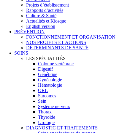
Projets d’établissement
Rapports d’activités
Culture & Santé
Actualités et Kiosque
English version
PRÉVENTION
FONCTIONNEMENT ET ORGANISATION
NOS PROJETS ET ACTIONS
DÉTERMINANTS DE SANTÉ
SOINS
LES SPÉCIALITÉS
Colonne vertébrale
Digestif
Génétique
Gynécologie
Hématologie
ORL
Sarcomes
Sein
Système nerveux
Thorax
Thyroïde
Urologie
DIAGNOSTIC ET TRAITEMENTS