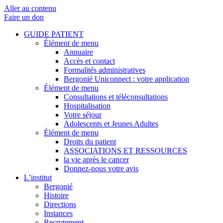
Aller au contenu
Faire un don
GUIDE PATIENT
Élément de menu
Annuaire
Accès et contact
Formalités administratives
Bergonié Uniconnect : votre application
Élément de menu
Consultations et téléconsultations
Hospitalisation
Votre séjour
Adolescents et Jeunes Adultes
Élément de menu
Droits du patient
ASSOCIATIONS ET RESSOURCES
la vie après le cancer
Donnez-nous votre avis
L’institut
Bergonié
Histoire
Directions
Instances
Recrutement