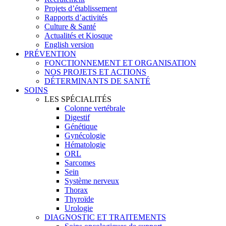
Projets d’établissement
Rapports d’activités
Culture & Santé
Actualités et Kiosque
English version
PRÉVENTION
FONCTIONNEMENT ET ORGANISATION
NOS PROJETS ET ACTIONS
DÉTERMINANTS DE SANTÉ
SOINS
LES SPÉCIALITÉS
Colonne vertébrale
Digestif
Génétique
Gynécologie
Hématologie
ORL
Sarcomes
Sein
Système nerveux
Thorax
Thyroïde
Urologie
DIAGNOSTIC ET TRAITEMENTS