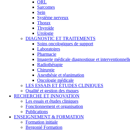
ORL
Sarcomes
Sein
Système nerveux
Thorax
Thyroïde
Urologie
DIAGNOSTIC ET TRAITEMENTS
Soins oncologiques de support
Laboratoires
Pharmacie
Imagerie médicale diagnostique et interventionnell
Radiothérapie
Chirurgie
Anesthésie et réanimation
Oncologie médicale
LES ESSAIS ET ÉTUDES CLINIQUES
Qualité et gestion des risques
RECHERCHE ET INNOVATION
Les essais et études cliniques
Fonctionnement et organisation
Publications
ENSEIGNEMENT & FORMATION
Formation initiale
Bergonié Formation