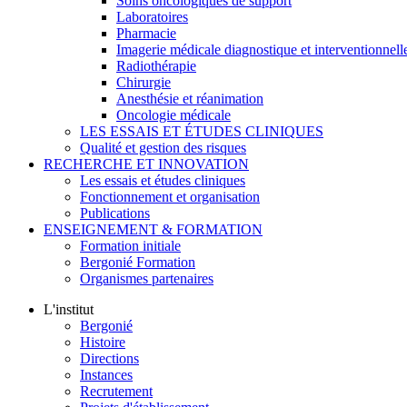
Soins oncologiques de support
Laboratoires
Pharmacie
Imagerie médicale diagnostique et interventionnell
Radiothérapie
Chirurgie
Anesthésie et réanimation
Oncologie médicale
LES ESSAIS ET ÉTUDES CLINIQUES
Qualité et gestion des risques
RECHERCHE ET INNOVATION
Les essais et études cliniques
Fonctionnement et organisation
Publications
ENSEIGNEMENT & FORMATION
Formation initiale
Bergonié Formation
Organismes partenaires
L'institut
Bergonié
Histoire
Directions
Instances
Recrutement