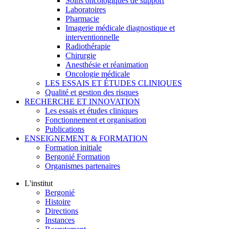
Soins oncologiques de support
Laboratoires
Pharmacie
Imagerie médicale diagnostique et
interventionnelle
Radiothérapie
Chirurgie
Anesthésie et réanimation
Oncologie médicale
LES ESSAIS ET ÉTUDES CLINIQUES
Qualité et gestion des risques
RECHERCHE ET INNOVATION
Les essais et études cliniques
Fonctionnement et organisation
Publications
ENSEIGNEMENT & FORMATION
Formation initiale
Bergonié Formation
Organismes partenaires
L'institut
Bergonié
Histoire
Directions
Instances