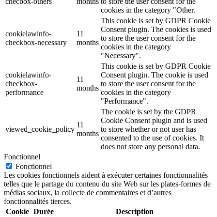
checbox-others
months
to store the user consent for the
cookies in the category "Other.
This cookie is set by GDPR Cookie
Consent plugin. The cookies is used
cookielawinfo-
11
to store the user consent for the
checkbox-necessary
months
cookies in the category
"Necessary".
This cookie is set by GDPR Cookie
cookielawinfo-
Consent plugin. The cookie is used
11
checkbox-
to store the user consent for the
months
performance
cookies in the category
"Performance".
The cookie is set by the GDPR
Cookie Consent plugin and is used
11
viewed_cookie_policy
to store whether or not user has
months
consented to the use of cookies. It
does not store any personal data.
Fonctionnel
Fonctionnel
Les cookies fonctionnels aident à exécuter certaines fonctionnalités
telles que le partage du contenu du site Web sur les plates-formes de
médias sociaux, la collecte de commentaires et d’autres
fonctionnalités tierces.
Cookie
Durée
Description