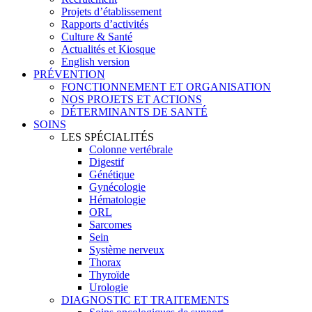
Projets d’établissement
Rapports d’activités
Culture & Santé
Actualités et Kiosque
English version
PRÉVENTION
FONCTIONNEMENT ET ORGANISATION
NOS PROJETS ET ACTIONS
DÉTERMINANTS DE SANTÉ
SOINS
LES SPÉCIALITÉS
Colonne vertébrale
Digestif
Génétique
Gynécologie
Hématologie
ORL
Sarcomes
Sein
Système nerveux
Thorax
Thyroïde
Urologie
DIAGNOSTIC ET TRAITEMENTS