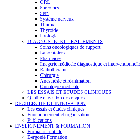
ORL
Sarcomes
Sein
Système nerveux
Thorax
Thyroïde
Urologie
DIAGNOSTIC ET TRAITEMENTS
Soins oncologiques de support
Laboratoires
Pharmacie
Imagerie médicale diagnostique et interventionnell
Radiothérapie
Chirurgie
Anesthésie et réanimation
Oncologie médicale
LES ESSAIS ET ÉTUDES CLINIQUES
Qualité et gestion des risques
RECHERCHE ET INNOVATION
Les essais et études cliniques
Fonctionnement et organisation
Publications
ENSEIGNEMENT & FORMATION
Formation initiale
Bergonié Formation