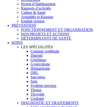
Projets d’établissement
Rapports d’activités
Culture & Santé
Actualités et Kiosque
English version
PRÉVENTION
FONCTIONNEMENT ET ORGANISATION
NOS PROJETS ET ACTIONS
DÉTERMINANTS DE SANTÉ
SOINS
LES SPÉCIALITÉS
Colonne vertébrale
Digestif
Génétique
Gynécologie
Hématologie
ORL
Sarcomes
Sein
Système nerveux
Thorax
Thyroïde
Urologie
DIAGNOSTIC ET TRAITEMENTS