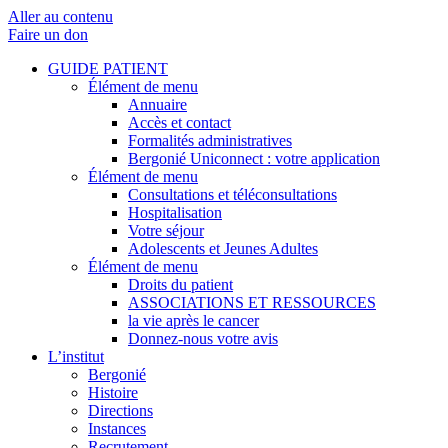
Aller au contenu
Faire un don
GUIDE PATIENT
Élément de menu
Annuaire
Accès et contact
Formalités administratives
Bergonié Uniconnect : votre application
Élément de menu
Consultations et téléconsultations
Hospitalisation
Votre séjour
Adolescents et Jeunes Adultes
Élément de menu
Droits du patient
ASSOCIATIONS ET RESSOURCES
la vie après le cancer
Donnez-nous votre avis
L’institut
Bergonié
Histoire
Directions
Instances
Recrutement