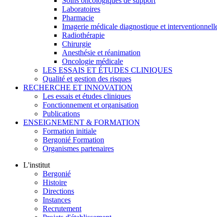
Soins oncologiques de support
Laboratoires
Pharmacie
Imagerie médicale diagnostique et interventionnell
Radiothérapie
Chirurgie
Anesthésie et réanimation
Oncologie médicale
LES ESSAIS ET ÉTUDES CLINIQUES
Qualité et gestion des risques
RECHERCHE ET INNOVATION
Les essais et études cliniques
Fonctionnement et organisation
Publications
ENSEIGNEMENT & FORMATION
Formation initiale
Bergonié Formation
Organismes partenaires
L'institut
Bergonié
Histoire
Directions
Instances
Recrutement