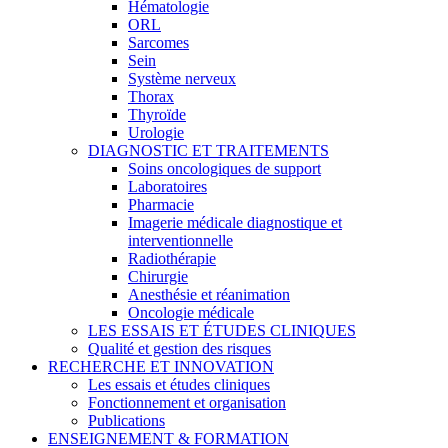
Hématologie
ORL
Sarcomes
Sein
Système nerveux
Thorax
Thyroïde
Urologie
DIAGNOSTIC ET TRAITEMENTS
Soins oncologiques de support
Laboratoires
Pharmacie
Imagerie médicale diagnostique et
interventionnelle
Radiothérapie
Chirurgie
Anesthésie et réanimation
Oncologie médicale
LES ESSAIS ET ÉTUDES CLINIQUES
Qualité et gestion des risques
RECHERCHE ET INNOVATION
Les essais et études cliniques
Fonctionnement et organisation
Publications
ENSEIGNEMENT & FORMATION