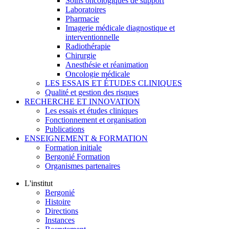
Soins oncologiques de support
Laboratoires
Pharmacie
Imagerie médicale diagnostique et
interventionnelle
Radiothérapie
Chirurgie
Anesthésie et réanimation
Oncologie médicale
LES ESSAIS ET ÉTUDES CLINIQUES
Qualité et gestion des risques
RECHERCHE ET INNOVATION
Les essais et études cliniques
Fonctionnement et organisation
Publications
ENSEIGNEMENT & FORMATION
Formation initiale
Bergonié Formation
Organismes partenaires
L'institut
Bergonié
Histoire
Directions
Instances