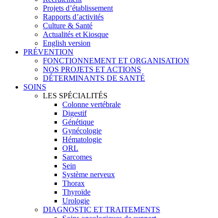
Projets d’établissement
Rapports d’activités
Culture & Santé
Actualités et Kiosque
English version
PRÉVENTION
FONCTIONNEMENT ET ORGANISATION
NOS PROJETS ET ACTIONS
DÉTERMINANTS DE SANTÉ
SOINS
LES SPÉCIALITÉS
Colonne vertébrale
Digestif
Génétique
Gynécologie
Hématologie
ORL
Sarcomes
Sein
Système nerveux
Thorax
Thyroïde
Urologie
DIAGNOSTIC ET TRAITEMENTS