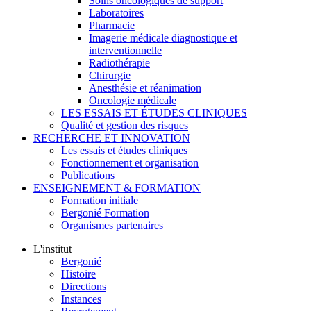
Soins oncologiques de support
Laboratoires
Pharmacie
Imagerie médicale diagnostique et
interventionnelle
Radiothérapie
Chirurgie
Anesthésie et réanimation
Oncologie médicale
LES ESSAIS ET ÉTUDES CLINIQUES
Qualité et gestion des risques
RECHERCHE ET INNOVATION
Les essais et études cliniques
Fonctionnement et organisation
Publications
ENSEIGNEMENT & FORMATION
Formation initiale
Bergonié Formation
Organismes partenaires
L'institut
Bergonié
Histoire
Directions
Instances