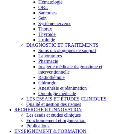
Hématologie
ORL
Sarcomes
Sein
Système nerveux
Thorax
Thyroïde
Urologie
DIAGNOSTIC ET TRAITEMENTS
Soins oncologiques de support
Laboratoires
Pharmacie
Imagerie médicale diagnostique et
interventionnelle
Radiothérapie
Chirurgie
Anesthésie et réanimation
Oncologie médicale
LES ESSAIS ET ÉTUDES CLINIQUES
Qualité et gestion des risques
RECHERCHE ET INNOVATION
Les essais et études cliniques
Fonctionnement et organisation
Publications
ENSEIGNEMENT & FORMATION