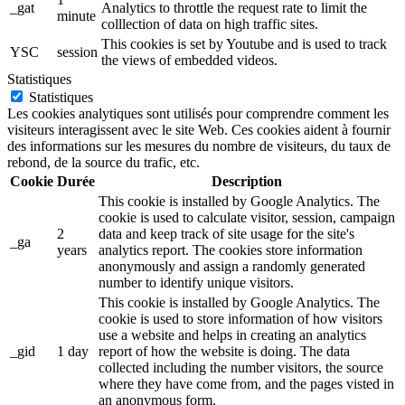
_gat
Analytics to throttle the request rate to limit the
minute
colllection of data on high traffic sites.
This cookies is set by Youtube and is used to track
YSC
session
the views of embedded videos.
Statistiques
Statistiques
Les cookies analytiques sont utilisés pour comprendre comment les
visiteurs interagissent avec le site Web. Ces cookies aident à fournir
des informations sur les mesures du nombre de visiteurs, du taux de
rebond, de la source du trafic, etc.
Cookie
Durée
Description
This cookie is installed by Google Analytics. The
cookie is used to calculate visitor, session, campaign
2
data and keep track of site usage for the site's
_ga
years
analytics report. The cookies store information
anonymously and assign a randomly generated
number to identify unique visitors.
This cookie is installed by Google Analytics. The
cookie is used to store information of how visitors
use a website and helps in creating an analytics
_gid
1 day
report of how the website is doing. The data
collected including the number visitors, the source
where they have come from, and the pages visted in
an anonymous form.