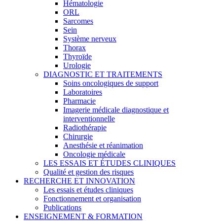
Hématologie
ORL
Sarcomes
Sein
Système nerveux
Thorax
Thyroïde
Urologie
DIAGNOSTIC ET TRAITEMENTS
Soins oncologiques de support
Laboratoires
Pharmacie
Imagerie médicale diagnostique et
interventionnelle
Radiothérapie
Chirurgie
Anesthésie et réanimation
Oncologie médicale
LES ESSAIS ET ÉTUDES CLINIQUES
Qualité et gestion des risques
RECHERCHE ET INNOVATION
Les essais et études cliniques
Fonctionnement et organisation
Publications
ENSEIGNEMENT & FORMATION