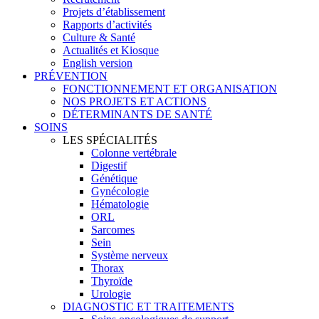
Projets d’établissement
Rapports d’activités
Culture & Santé
Actualités et Kiosque
English version
PRÉVENTION
FONCTIONNEMENT ET ORGANISATION
NOS PROJETS ET ACTIONS
DÉTERMINANTS DE SANTÉ
SOINS
LES SPÉCIALITÉS
Colonne vertébrale
Digestif
Génétique
Gynécologie
Hématologie
ORL
Sarcomes
Sein
Système nerveux
Thorax
Thyroïde
Urologie
DIAGNOSTIC ET TRAITEMENTS