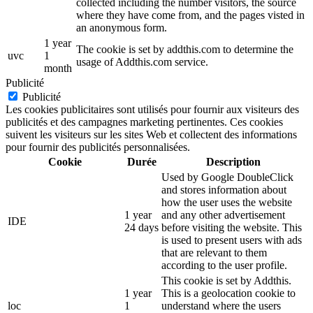
collected including the number visitors, the source
where they have come from, and the pages visted in
an anonymous form.
1 year
The cookie is set by addthis.com to determine the
uvc
1
usage of Addthis.com service.
month
Publicité
Publicité
Les cookies publicitaires sont utilisés pour fournir aux visiteurs des
publicités et des campagnes marketing pertinentes. Ces cookies
suivent les visiteurs sur les sites Web et collectent des informations
pour fournir des publicités personnalisées.
Cookie
Durée
Description
Used by Google DoubleClick
and stores information about
how the user uses the website
1 year
and any other advertisement
IDE
24 days
before visiting the website. This
is used to present users with ads
that are relevant to them
according to the user profile.
This cookie is set by Addthis.
1 year
This is a geolocation cookie to
loc
1
understand where the users