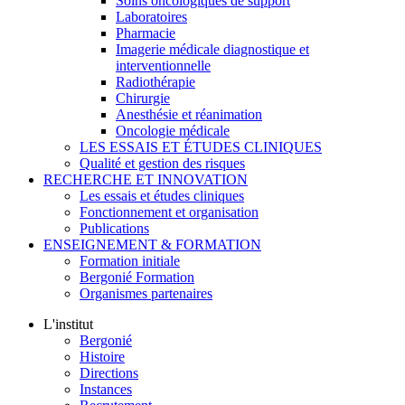
Soins oncologiques de support
Laboratoires
Pharmacie
Imagerie médicale diagnostique et
interventionnelle
Radiothérapie
Chirurgie
Anesthésie et réanimation
Oncologie médicale
LES ESSAIS ET ÉTUDES CLINIQUES
Qualité et gestion des risques
RECHERCHE ET INNOVATION
Les essais et études cliniques
Fonctionnement et organisation
Publications
ENSEIGNEMENT & FORMATION
Formation initiale
Bergonié Formation
Organismes partenaires
L'institut
Bergonié
Histoire
Directions
Instances