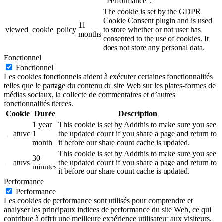
"Performance".
The cookie is set by the GDPR
Cookie Consent plugin and is used
11
viewed_cookie_policy
to store whether or not user has
months
consented to the use of cookies. It
does not store any personal data.
Fonctionnel
Fonctionnel
Les cookies fonctionnels aident à exécuter certaines fonctionnalités
telles que le partage du contenu du site Web sur les plates-formes de
médias sociaux, la collecte de commentaires et d’autres
fonctionnalités tierces.
Cookie
Durée
Description
1 year
This cookie is set by Addthis to make sure you see
__atuvc
1
the updated count if you share a page and return to
month
it before our share count cache is updated.
This cookie is set by Addthis to make sure you see
30
__atuvs
the updated count if you share a page and return to
minutes
it before our share count cache is updated.
Performance
Performance
Les cookies de performance sont utilisés pour comprendre et
analyser les principaux indices de performance du site Web, ce qui
contribue à offrir une meilleure expérience utilisateur aux visiteurs.