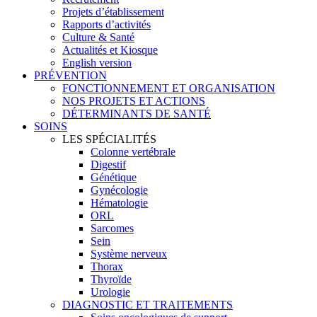
Projets d’établissement
Rapports d’activités
Culture & Santé
Actualités et Kiosque
English version
PRÉVENTION
FONCTIONNEMENT ET ORGANISATION
NOS PROJETS ET ACTIONS
DÉTERMINANTS DE SANTÉ
SOINS
LES SPÉCIALITÉS
Colonne vertébrale
Digestif
Génétique
Gynécologie
Hématologie
ORL
Sarcomes
Sein
Système nerveux
Thorax
Thyroïde
Urologie
DIAGNOSTIC ET TRAITEMENTS