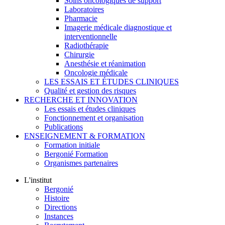
Soins oncologiques de support
Laboratoires
Pharmacie
Imagerie médicale diagnostique et
interventionnelle
Radiothérapie
Chirurgie
Anesthésie et réanimation
Oncologie médicale
LES ESSAIS ET ÉTUDES CLINIQUES
Qualité et gestion des risques
RECHERCHE ET INNOVATION
Les essais et études cliniques
Fonctionnement et organisation
Publications
ENSEIGNEMENT & FORMATION
Formation initiale
Bergonié Formation
Organismes partenaires
L'institut
Bergonié
Histoire
Directions
Instances