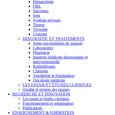
Hématologie
ORL
Sarcomes
Sein
Système nerveux
Thorax
Thyroïde
Urologie
DIAGNOSTIC ET TRAITEMENTS
Soins oncologiques de support
Laboratoires
Pharmacie
Imagerie médicale diagnostique et
interventionnelle
Radiothérapie
Chirurgie
Anesthésie et réanimation
Oncologie médicale
LES ESSAIS ET ÉTUDES CLINIQUES
Qualité et gestion des risques
RECHERCHE ET INNOVATION
Les essais et études cliniques
Fonctionnement et organisation
Publications
ENSEIGNEMENT & FORMATION