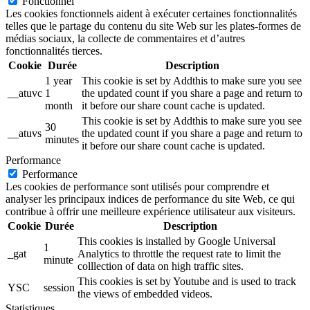
Fonctionnel
Les cookies fonctionnels aident à exécuter certaines fonctionnalités
telles que le partage du contenu du site Web sur les plates-formes de
médias sociaux, la collecte de commentaires et d’autres
fonctionnalités tierces.
Cookie
Durée
Description
1 year
This cookie is set by Addthis to make sure you see
__atuvc
1
the updated count if you share a page and return to
month
it before our share count cache is updated.
This cookie is set by Addthis to make sure you see
30
__atuvs
the updated count if you share a page and return to
minutes
it before our share count cache is updated.
Performance
Performance
Les cookies de performance sont utilisés pour comprendre et
analyser les principaux indices de performance du site Web, ce qui
contribue à offrir une meilleure expérience utilisateur aux visiteurs.
Cookie
Durée
Description
This cookies is installed by Google Universal
1
_gat
Analytics to throttle the request rate to limit the
minute
colllection of data on high traffic sites.
This cookies is set by Youtube and is used to track
YSC
session
the views of embedded videos.
Statistiques