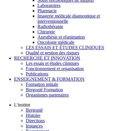
Soins oncologiques de support
Laboratoires
Pharmacie
Imagerie médicale diagnostique et
interventionnelle
Radiothérapie
Chirurgie
Anesthésie et réanimation
Oncologie médicale
LES ESSAIS ET ÉTUDES CLINIQUES
Qualité et gestion des risques
RECHERCHE ET INNOVATION
Les essais et études cliniques
Fonctionnement et organisation
Publications
ENSEIGNEMENT & FORMATION
Formation initiale
Bergonié Formation
Organismes partenaires
L'institut
Bergonié
Histoire
Directions
Instances