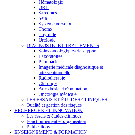
Hématologie
ORL
Sarcomes
Sein
Système nerveux
Thorax
Thyroïde
Urologie
DIAGNOSTIC ET TRAITEMENTS
Soins oncologiques de support
Laboratoires
Pharmacie
Imagerie médicale diagnostique et
interventionnelle
Radiothérapie
Chirurgie
Anesthésie et réanimation
Oncologie médicale
LES ESSAIS ET ÉTUDES CLINIQUES
Qualité et gestion des risques
RECHERCHE ET INNOVATION
Les essais et études cliniques
Fonctionnement et organisation
Publications
ENSEIGNEMENT & FORMATION