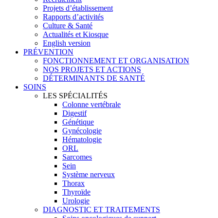
Projets d’établissement
Rapports d’activités
Culture & Santé
Actualités et Kiosque
English version
PRÉVENTION
FONCTIONNEMENT ET ORGANISATION
NOS PROJETS ET ACTIONS
DÉTERMINANTS DE SANTÉ
SOINS
LES SPÉCIALITÉS
Colonne vertébrale
Digestif
Génétique
Gynécologie
Hématologie
ORL
Sarcomes
Sein
Système nerveux
Thorax
Thyroïde
Urologie
DIAGNOSTIC ET TRAITEMENTS