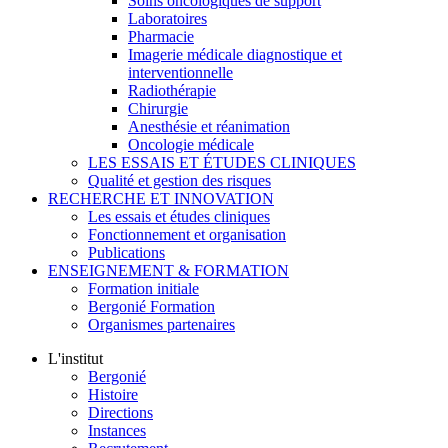
Soins oncologiques de support
Laboratoires
Pharmacie
Imagerie médicale diagnostique et
interventionnelle
Radiothérapie
Chirurgie
Anesthésie et réanimation
Oncologie médicale
LES ESSAIS ET ÉTUDES CLINIQUES
Qualité et gestion des risques
RECHERCHE ET INNOVATION
Les essais et études cliniques
Fonctionnement et organisation
Publications
ENSEIGNEMENT & FORMATION
Formation initiale
Bergonié Formation
Organismes partenaires
L'institut
Bergonié
Histoire
Directions
Instances