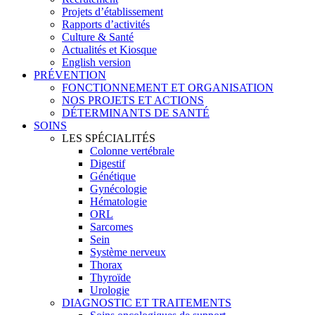
Projets d’établissement
Rapports d’activités
Culture & Santé
Actualités et Kiosque
English version
PRÉVENTION
FONCTIONNEMENT ET ORGANISATION
NOS PROJETS ET ACTIONS
DÉTERMINANTS DE SANTÉ
SOINS
LES SPÉCIALITÉS
Colonne vertébrale
Digestif
Génétique
Gynécologie
Hématologie
ORL
Sarcomes
Sein
Système nerveux
Thorax
Thyroïde
Urologie
DIAGNOSTIC ET TRAITEMENTS