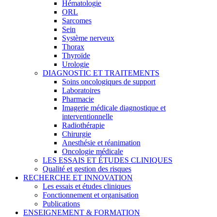
Hématologie
ORL
Sarcomes
Sein
Système nerveux
Thorax
Thyroïde
Urologie
DIAGNOSTIC ET TRAITEMENTS
Soins oncologiques de support
Laboratoires
Pharmacie
Imagerie médicale diagnostique et
interventionnelle
Radiothérapie
Chirurgie
Anesthésie et réanimation
Oncologie médicale
LES ESSAIS ET ÉTUDES CLINIQUES
Qualité et gestion des risques
RECHERCHE ET INNOVATION
Les essais et études cliniques
Fonctionnement et organisation
Publications
ENSEIGNEMENT & FORMATION