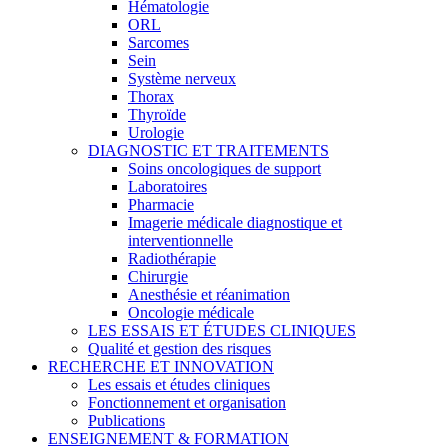
Hématologie
ORL
Sarcomes
Sein
Système nerveux
Thorax
Thyroïde
Urologie
DIAGNOSTIC ET TRAITEMENTS
Soins oncologiques de support
Laboratoires
Pharmacie
Imagerie médicale diagnostique et
interventionnelle
Radiothérapie
Chirurgie
Anesthésie et réanimation
Oncologie médicale
LES ESSAIS ET ÉTUDES CLINIQUES
Qualité et gestion des risques
RECHERCHE ET INNOVATION
Les essais et études cliniques
Fonctionnement et organisation
Publications
ENSEIGNEMENT & FORMATION