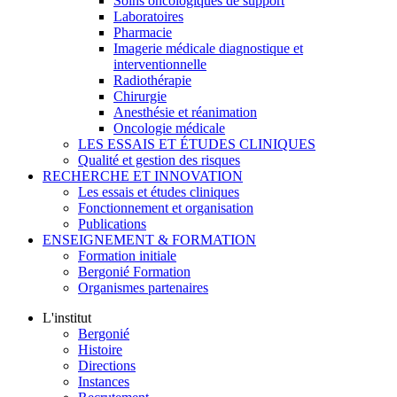
Soins oncologiques de support
Laboratoires
Pharmacie
Imagerie médicale diagnostique et
interventionnelle
Radiothérapie
Chirurgie
Anesthésie et réanimation
Oncologie médicale
LES ESSAIS ET ÉTUDES CLINIQUES
Qualité et gestion des risques
RECHERCHE ET INNOVATION
Les essais et études cliniques
Fonctionnement et organisation
Publications
ENSEIGNEMENT & FORMATION
Formation initiale
Bergonié Formation
Organismes partenaires
L'institut
Bergonié
Histoire
Directions
Instances