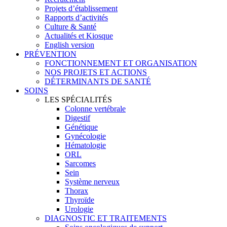
Projets d’établissement
Rapports d’activités
Culture & Santé
Actualités et Kiosque
English version
PRÉVENTION
FONCTIONNEMENT ET ORGANISATION
NOS PROJETS ET ACTIONS
DÉTERMINANTS DE SANTÉ
SOINS
LES SPÉCIALITÉS
Colonne vertébrale
Digestif
Génétique
Gynécologie
Hématologie
ORL
Sarcomes
Sein
Système nerveux
Thorax
Thyroïde
Urologie
DIAGNOSTIC ET TRAITEMENTS