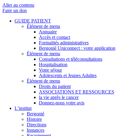
Aller au contenu
Faire un don
GUIDE PATIENT
Élément de menu
Annuaire
Accès et contact
Formalités administratives
Bergonié Uniconnect : votre application
Élément de menu
Consultations et téléconsultations
Hospitalisation
Votre séjour
Adolescents et Jeunes Adultes
Élément de menu
Droits du patient
ASSOCIATIONS ET RESSOURCES
la vie après le cancer
Donnez-nous votre avis
L’institut
Bergonié
Histoire
Directions
Instances
Recrutement