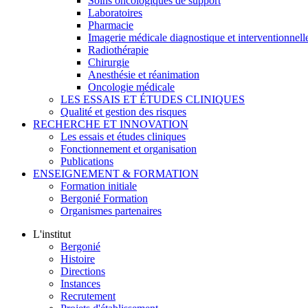
Soins oncologiques de support
Laboratoires
Pharmacie
Imagerie médicale diagnostique et interventionnell
Radiothérapie
Chirurgie
Anesthésie et réanimation
Oncologie médicale
LES ESSAIS ET ÉTUDES CLINIQUES
Qualité et gestion des risques
RECHERCHE ET INNOVATION
Les essais et études cliniques
Fonctionnement et organisation
Publications
ENSEIGNEMENT & FORMATION
Formation initiale
Bergonié Formation
Organismes partenaires
L'institut
Bergonié
Histoire
Directions
Instances
Recrutement