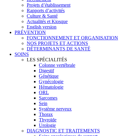
Projets d’établissement
Rapports d’activités
Culture & Santé
Actualités et Kiosque
English version
PRÉVENTION
FONCTIONNEMENT ET ORGANISATION
NOS PROJETS ET ACTIONS
DÉTERMINANTS DE SANTÉ
SOINS
LES SPÉCIALITÉS
Colonne vertébrale
Digestif
Génétique
Gynécologie
Hématologie
ORL
Sarcomes
Sein
Système nerveux
Thorax
Thyroïde
Urologie
DIAGNOSTIC ET TRAITEMENTS