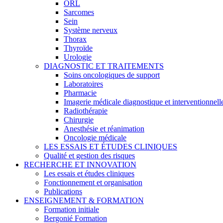
ORL
Sarcomes
Sein
Système nerveux
Thorax
Thyroïde
Urologie
DIAGNOSTIC ET TRAITEMENTS
Soins oncologiques de support
Laboratoires
Pharmacie
Imagerie médicale diagnostique et interventionnell
Radiothérapie
Chirurgie
Anesthésie et réanimation
Oncologie médicale
LES ESSAIS ET ÉTUDES CLINIQUES
Qualité et gestion des risques
RECHERCHE ET INNOVATION
Les essais et études cliniques
Fonctionnement et organisation
Publications
ENSEIGNEMENT & FORMATION
Formation initiale
Bergonié Formation